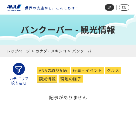
JP
EN
世界の支店から、こんにちは！
バンクーバー - 観光情報
トップページ
カナダ・メキシコ
バンクーバー
ANAの取り組み
行事・イベント
グルメ
観光情報
現地の様子
カテゴリで
絞り込む
記事がありません