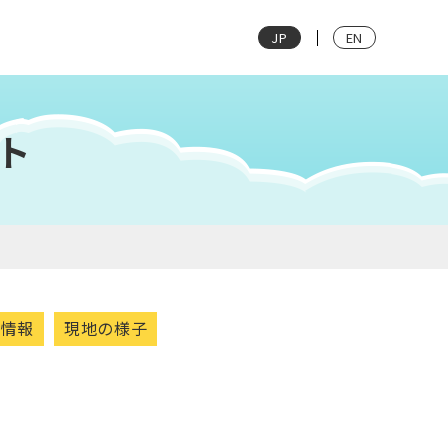
JP
EN
ト
光情報
現地の様子