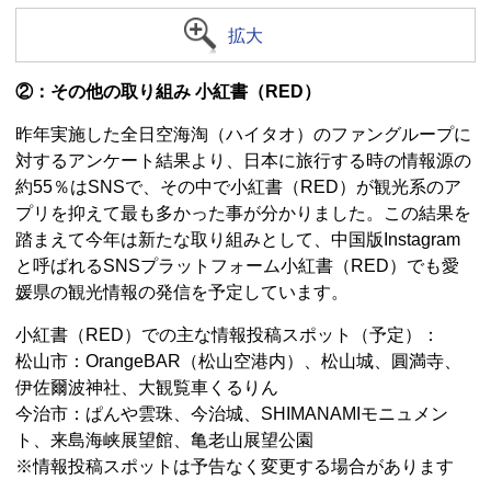
拡大
②：その他の取り組み 小紅書（RED）
昨年実施した全日空海淘（ハイタオ）のファングループに
対するアンケート結果より、日本に旅行する時の情報源の
約55％はSNSで、その中で小紅書（RED）が観光系のア
プリを抑えて最も多かった事が分かりました。この結果を
踏まえて今年は新たな取り組みとして、中国版Instagram
と呼ばれるSNSプラットフォーム小紅書（RED）でも愛
媛県の観光情報の発信を予定しています。
小紅書（RED）での主な情報投稿スポット（予定）：
松山市：OrangeBAR（松山空港内）、松山城、圓満寺、
伊佐爾波神社、大観覧車くるりん
今治市：ぱんや雲珠、今治城、SHIMANAMIモニュメン
ト、来島海峡展望館、亀老山展望公園
※情報投稿スポットは予告なく変更する場合があります