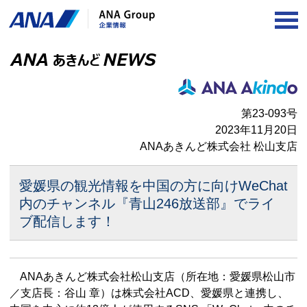
OP
第23-093号
2023年11月20日
ANAあきんど株式会社 松山支店
愛媛県の観光情報を中国の方に向けWeChat
内のチャンネル
『青山246放送部』でライ
ブ配信します！
ANAあきんど株式会社松山支店（所在地：愛媛県松山市
／支店長：谷山 章）は株式会社ACD、愛媛県と連携し、