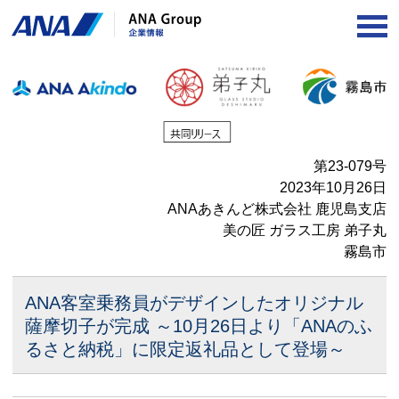
OP
第23-079号
2023年10月26日
ANAあきんど株式会社 鹿児島支店
美の匠 ガラス工房 弟子丸
霧島市
ANA客室乗務員がデザインしたオリジナル
薩摩切子が完成
～10月26日より「ANAのふ
るさと納税」に限定返礼品として登場～