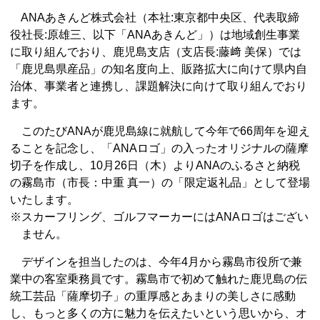
ANAあきんど株式会社（本社:東京都中央区、代表取締
役社⻑:原雄三、以下「ANAあきんど」）は地域創生事業
に取り組んでおり、鹿児島支店（支店⻑:藤﨑 美保）では
「鹿児島県産品」の知名度向上、販路拡大に向けて県内自
治体、事業者と連携し、課題解決に向けて取り組んでおり
ます。
このたびANAが鹿児島線に就航して今年で66周年を迎え
ることを記念し、「ANAロゴ」の入ったオリジナルの薩摩
切子を作成し、10月26日（木）よりANAのふるさと納税
の霧島市（市長：中重 真一）の「限定返礼品」として登場
いたします。
※スカーフリング、ゴルフマーカーにはANAロゴはござい
ません。
デザインを担当したのは、今年4月から霧島市役所で兼
業中の客室乗務員です。霧島市で初めて触れた鹿児島の伝
統工芸品「薩摩切子」の重厚感とあまりの美しさに感動
し、もっと多くの方に魅力を伝えたいという思いから、オ