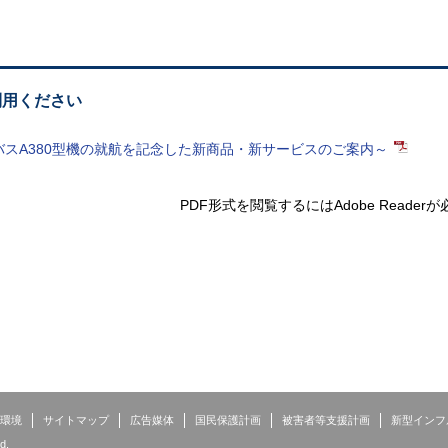
利用ください
バスA380型機の就航を記念した新商品・新サービスのご案内～
PDF形式を閲覧するには
Adobe Reade
環境
サイトマップ
広告媒体
国民保護計画
被害者等支援計画
新型インフ
d.