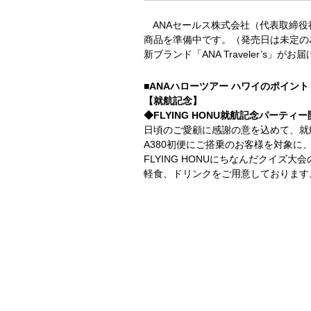
ANAセールス株式会社（代表取締役社
商品を準備中です。（発売日は未定の
新ブランド「ANA Traveler’s
■ANAハローツアー ハワイのポイント
【就航記念】
◆FLYING HONU就航記念パーティ
日頃のご愛顧に感謝の意を込めて、就
A380初便にご搭乗のお客様を対象
FLYING HONUにちなんだクイズ
軽食、ドリンクをご用意しております