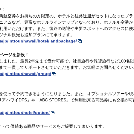
中！
特典航空券をお持ちの方限定の、ホテルと往路送迎がセットになったプ
ニアムなど、豊富なホテルラインナップとなっており、ホノルル空港か
利用いただけます。また、復路の送迎や主要スポットへのアクセスに便
リジナル観光も追加プランにて承ります。
a/jp/inttour/hawaii/hotel/landpackage/
付ページを新設！
しました。最長2年先まで受付可能で、社員旅行や報奨旅行など100名
まで一貫してサポートさせていただきます。お気軽にお問合せください
a/jp/inttour/hawaii/group/
を使って予約できるようになりました。また、オプショナルツアーや現
アハワイDFS」や「ABC STORES」で利用出来る商品券にも交換
a/jp/inttour/hotel/option/
お客様にとって価値ある商品やサービスをご提案してまいります。