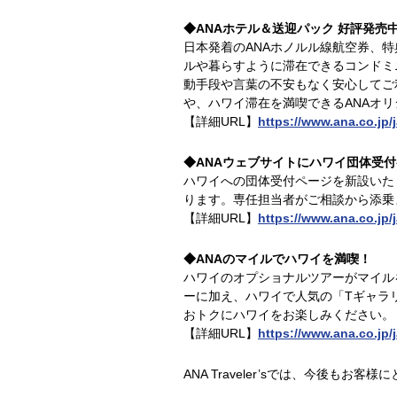
◆ANAホテル＆送迎パック 好評発売
日本発着のANAホノルル線航空券、
ルや暮らすように滞在できるコンドミ
動手段や言葉の不安もなく安心してご
や、ハワイ滞在を満喫できるANAオ
【詳細URL】
https://www.ana.co.jp/j
◆ANAウェブサイトにハワイ団体受
ハワイへの団体受付ページを新設いた
ります。専任担当者がご相談から添乗
【詳細URL】
https://www.ana.co.jp/j
◆ANAのマイルでハワイを満喫！
ハワイのオプショナルツアーがマイル
ーに加え、ハワイで人気の「Tギャラリ
おトクにハワイをお楽しみください。
【詳細URL】
https://www.ana.co.jp/j
ANA Traveler’sでは、今後も