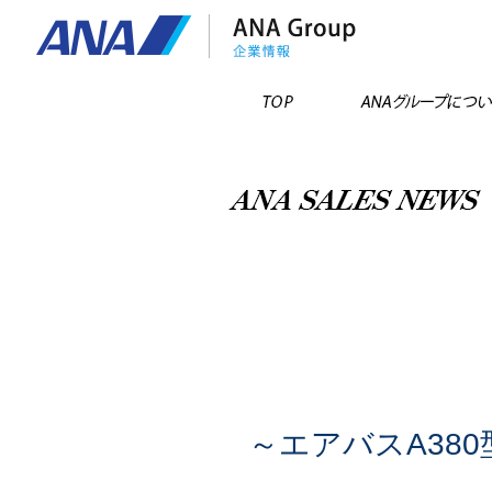
TOP
～エアバスA38