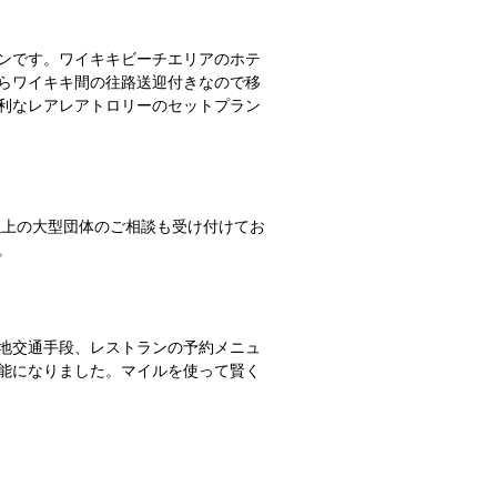
ランです。ワイキキビーチエリアのホテ
らワイキキ間の往路送迎付きなので移
利なレアレアトロリーのセットプラン
以上の大型団体のご相談も受け付けてお
。
地交通手段、レストランの予約メニュ
が可能になりました。マイルを使って賢く