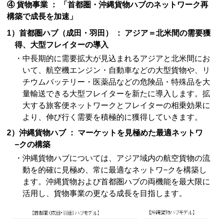
④ 貨物事業 ： 「首都圏・沖縄貨物ハブのネットワーク再
構築で成長を加速」
1）首都圏ハブ（成田・羽田） ： アジア＝北米間の需要獲
得、大型フレイターの導入
・中長期的に需要拡大が見込まれるアジアと北米間にお
いて、航空機エンジン・自動車などの大型貨物や、リ
チウムバッテリー・医薬品などの危険品・特殊品を大
量輸送できる大型フレイターを新たに導入します。拡
大する旅客便ネットワークとフレイターの相乗効果に
より、伸び行く需要を積極的に獲得していきます。
2）沖縄貨物ハブ ： マーケットを見極めた最適ネットワ
−クの構築
・沖縄貨物ハブについては、アジア域内の航空貨物の流
動を的確に見極め、常に最適なネットワ−クを構築し
ます。沖縄貨物および首都圏ハブの両機能を最大限に
活用し、貨物事業の更なる成長を目指します。