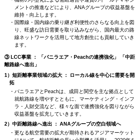
メントの推進などにより、ANAグループの収益基盤を
維持・向上します。
・国際線・国内線の乗り継ぎ利便性のさらなる向上を図
り、旺盛な訪日需要を取り込みながら、国内最大の路
線ネットワークを活用して地方創生にも貢献していき
ます。
③ LCC事業 ： 「バニラエア・Peachの連携強化」 「中距
離路線へ進出」
1）短距離事業領域の拡大 ： ローカル線を中心に需要を開
拓
・バニラエアとPeachは、成田と関空を主な拠点として
就航路線を増やすとともに、マーケティング・インフ
ラ・人財交流など、様々な面で連携強化を図りながら
収益基盤を拡充していきます。
2）中距離路線へ進出 ： ANAグループの空白領域へ
・更なる航空需要の拡大が期待されるアジアマーケット