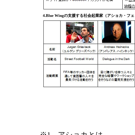
4.Blue Wingの支援する社会起業家（アショカ・フ
※1 アショカとは