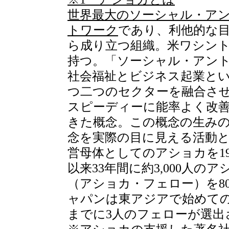
世界最大のソーシャル・ア
トワーク
であり、利他的な
ら成り立つ組織。米ワシント
持つ。「ソーシャル・アン
社会福祉とビジネス起業と
つ二つのセクターを融合さ
スピーディーに能率よく改善
きた概念。この概念の生み
念を実際の目に見える活動
営母体としてのアショカを1
以来33年間に約3,000人
（アショカ・フェロー）を8
ャパンは東アジアで始めての拠
までに3人のフェローが選出