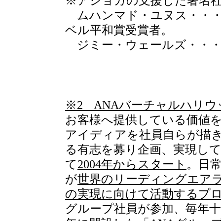
※アショカの支援した著名
ムハンマド・ユヌス・・・
ベル平和賞受賞者。
ジミー・ウェールズ・・・・Wi
※2 ANAバーチャルハリ
お客様へ提供している価値
アイディアを社員自らが描
る有志を募り企画、実現し
て
2004年からスタート
。日
が
世界のリーディングエア
の実現に向けて活動するプ
グループ社員が参加、毎年十