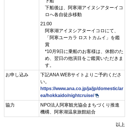
下船
下船後は、阿寒湖アイヌシアターイコ
ロへ各自徒歩移動
21:00
阿寒湖アイヌシアターイコロにて、
「阿寒ユーカラ ロストカムイ」を鑑
賞
*10月9日に乗船のお客様は、休館のた
め、翌日の他演目をご鑑賞いただきま
す。
お申し込み
下記ANA WEBサイトよりご予約くださ
い。
https://www.ana.co.jp/ja/jp/domestic/ar
ea/hokkaido/nightcruise/
協力
NPO法人阿寒観光協会まちづくり推進
機構、阿寒湖温泉旅館組合
以上