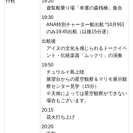
行程
19:20
遊覧船乗り場「幸運の森桟橋」集合
19:30
ANA特別チャーター船出航 *10月9日
のみ19:45出航（以後15分遅）
出航後
アイヌの文化を感じられるトークイベ
ント・伝統楽器「ムックリ」の演奏
19:50
チュウルイ島上陸
展望台からの星空観察＆マリモ展示観
察センター見学（15分）
※天候によっては星空観察ができない
場合もございます。
20:15
花火打ち上げ
20:20