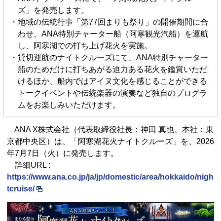
ズ」を発売します。
・地域の伝統行事「第77回まりも祭り」の開催期間に合
わせ、ANA特別チャーター船（阿寒観光汽船）を運航
し、阿寒湖での打ち上げ花火を実施。
・貸切運航のナイトクルーズにて、ANA特別チャーター
船のためだけに打ちあがる迫力ある花火を鑑賞いただ
けるほか、船内ではアイヌ文化を感じることができる
トークイベントや伝統楽器の演奏など独自のプログラ
ムをお楽しみいただけます。
ANA X株式会社（代表取締役社長：神田 真也、本社：東
京都中央区）は、「阿寒湖花火ナイトクルーズ」を、2026
年7月7日（火）に発売します。
詳細URL :
https://www.ana.co.jp/ja/jp/domestic/area/hokkaido/nigh
tcruise/