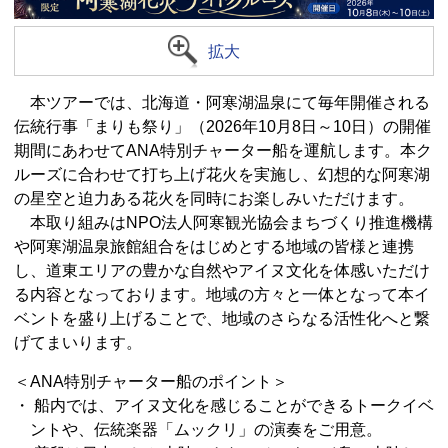
拡大
本ツアーでは、北海道・阿寒湖温泉にて毎年開催される
伝統行事「まりも祭り」（2026年10月8日～10日）の開催
期間にあわせてANA特別チャーター船を運航します。本ク
ルーズに合わせて打ち上げ花火を実施し、幻想的な阿寒湖
の星空と迫力ある花火を同時にお楽しみいただけます。
本取り組みはNPO法人阿寒観光協会まちづくり推進機構
や阿寒湖温泉旅館組合をはじめとする地域の皆様と連携
し、道東エリアの豊かな自然やアイヌ文化を体感いただけ
る内容となっております。地域の方々と一体となって本イ
ベントを盛り上げることで、地域のさらなる活性化へと繋
げてまいります。
＜ANA特別チャーター船のポイント＞
・ 船内では、アイヌ文化を感じることができるトークイベ
ントや、伝統楽器「ムックリ」の演奏をご用意。