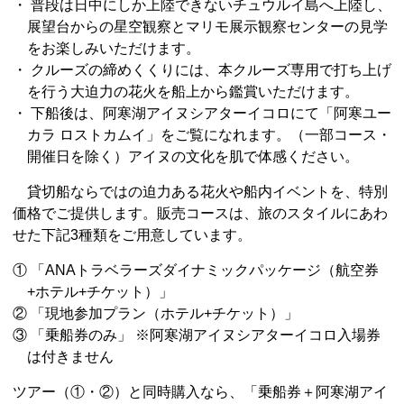
・ 普段は日中にしか上陸できないチュウルイ島へ上陸し、
展望台からの星空観察とマリモ展示観察センターの見学
をお楽しみいただけます。
・ クルーズの締めくくりには、本クルーズ専用で打ち上げ
を行う大迫力の花火を船上から鑑賞いただけます。
・ 下船後は、阿寒湖アイヌシアターイコロにて「阿寒ユー
カラ ロストカムイ」をご覧になれます。（一部コース・
開催日を除く）アイヌの文化を肌で体感ください。
貸切船ならではの迫力ある花火や船内イベントを、特別
価格でご提供します。販売コースは、旅のスタイルにあわ
せた下記3種類をご用意しています。
① 「ANAトラベラーズダイナミックパッケージ（航空券
+ホテル+チケット）」
② 「現地参加プラン（ホテル+チケット）」
③ 「乗船券のみ」 ※阿寒湖アイヌシアターイコロ入場券
は付きません
ツアー（①・②）と同時購入なら、「乗船券＋阿寒湖アイ