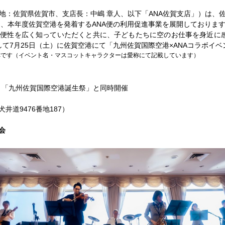
：佐賀県佐賀市、支店長：中嶋 章人、以下「ANA佐賀支店」）は、
し、本年度佐賀空港を発着するANA便の利用促進事業を展開しておりま
便性を広く知っていただくと共に、子どもたちに空のお仕事を身近に感
て7月25日（土）に佐賀空港にて「九州佐賀国際空港×ANAコラボイ
称です（イベント名・マスコットキャラクターは愛称にて記載しています）
16:00 「九州佐賀国際空港誕生祭」と同時開催
道9476番地187）
会