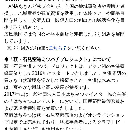
ANAあきんど株式会社が、全国の地域事業者や農園と連
携し、地域産品や観光資源を活用した体験ツアーや商品展
開を通じて、交流人口・関係人口の創出と地域活性化を目
指す取り組みです。
広島地区では合同会社平本商店と連携した取り組みを展開
しています。
※取り組みの詳細は
こちら
をご覧ください。
◆「萩・石見空港ミツバチプロジェクト」について
萩・石見空港ミツバチプロジェクトは、アジア初の空港養
蜂事業として2016年にスタートいたしました。空港周辺の
豊かな自然環境を活かして採蜜された「空港はちみつ」
は、爽やかな風味と高い糖度が特長です。
2017年には一般社団法人日本はちみつマイスター協会主催
の「はちみつコンテスト」において、国産部門最優秀賞お
よび来場者特別賞を受賞いたしました。
空港はちみつは萩・石見空港売店およびオンラインショッ
プ限定で販売されており、地域事業者によるクラフトビー
ルや加工品などにも活用されています。