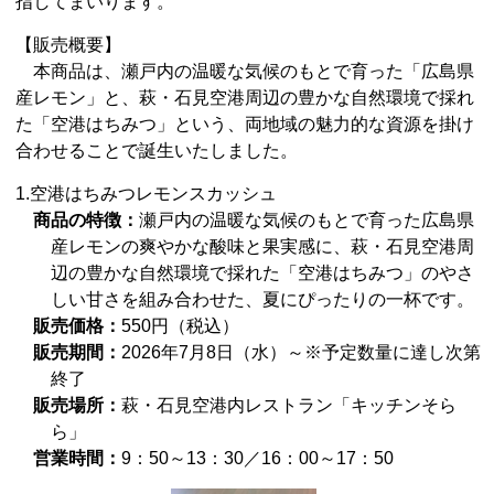
指してまいります。
【販売概要】
本商品は、瀬戸内の温暖な気候のもとで育った「広島県
産レモン」と、萩・石見空港周辺の豊かな自然環境で採れ
た「空港はちみつ」という、両地域の魅力的な資源を掛け
合わせることで誕生いたしました。
1.空港はちみつレモンスカッシュ
商品の特徴：
瀬戸内の温暖な気候のもとで育った広島県
産レモンの
爽やかな酸味と果実感に、萩・石見空港周
辺の豊かな自然環境で採れた
「空港はちみつ」のやさ
しい甘さを組み合わせた、夏にぴったりの一杯です。
販売価格：
550円（税込）
販売期間：
2026年7月8日（水）～※予定数量に達し次第
終了
販売場所：
萩・石見空港内レストラン「キッチンそら
ら」
営業時間：
9：50～13：30／16：00～17：50