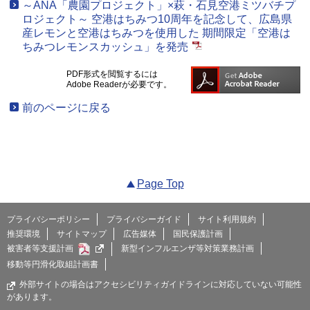
～ANA「農園プロジェクト」×萩・石見空港ミツバチプ
ロジェクト～ 空港はちみつ10周年を記念して、広島県
産レモンと空港はちみつを使用した 期間限定「空港は
ちみつレモンスカッシュ」を発売
PDF形式を閲覧するには
Adobe Readerが必要です。
前のページに戻る
Page Top
プライバシーポリシー
プライバシーガイド
サイト利用規約
推奨環境
サイトマップ
広告媒体
国民保護計画
被害者等支援計画
新型インフルエンザ等対策業務計画
移動等円滑化取組計画書
外部サイトの場合はアクセシビリティガイドラインに対応していない可能性
があります。