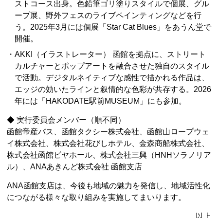
ストコース出身。色鉛筆ゴリ塗りスタイルで個展、グル
ープ展、野外フェスのライブペインティングなどを行
う。2025年3月には個展「Star Cat Blues」をあうん堂で
開催。
・AKKI（イラストレーター） 函館を拠点に、ストリート
カルチャーとポップアートを融合させた独自のスタイル
で活動。デジタルネイティブな感性で描かれる作品は、
エッジの効いたラインと叙情的な色彩が共存する。2026
年には「HAKODATE駅前MUSEUM」にも参加。
◆ 実行委員会メンバー（順不同）
函館帝産バス、函館タクシー株式会社、函館山ロープウェ
イ株式会社、株式会社花びしホテル、金森商船株式会社、
株式会社函館ビヤホール、株式会社三興（HNHソラノリア
ル）、ANAあきんど株式会社 函館支店
ANA函館支店は、今後も地域の魅力を発信し、地域活性化
につながる様々な取り組みを実施してまいります。
以上