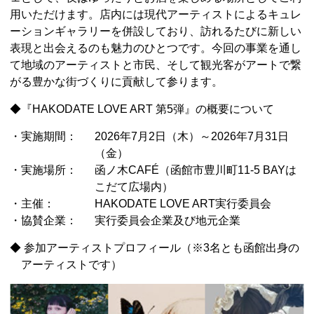
用いただけます。店内には現代アーティストによるキュレ
ーションギャラリーを併設しており、訪れるたびに新しい
表現と出会えるのも魅力のひとつです。今回の事業を通し
て地域のアーティストと市民、そして観光客がアートで繋
がる豊かな街づくりに貢献して参ります。
◆『HAKODATE LOVE ART 第5弾』の概要について
・実施期間：
2026年7月2日（木）～2026年7月31日
（金）
・実施場所：
函ノ木CAFÉ（函館市豊川町11-5 BAYは
こだて広場内）
・主催：
HAKODATE LOVE ART実行委員会
・協賛企業：
実行委員会企業及び地元企業
◆ 参加アーティストプロフィール（※3名とも函館出身の
アーティストです）