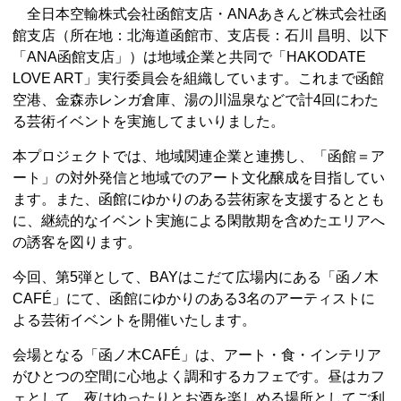
全日本空輸株式会社函館支店・ANAあきんど株式会社函
館支店（所在地：北海道函館市、支店長：石川 昌明、以下
「ANA函館支店」）は地域企業と共同で「HAKODATE
LOVE ART」実行委員会を組織しています。これまで函館
空港、金森赤レンガ倉庫、湯の川温泉などで計4回にわた
る芸術イベントを実施してまいりました。
本プロジェクトでは、地域関連企業と連携し、「函館＝ア
ート」の対外発信と地域でのアート文化醸成を目指してい
ます。また、函館にゆかりのある芸術家を支援するととも
に、継続的なイベント実施による閑散期を含めたエリアへ
の誘客を図ります。
今回、第5弾として、BAYはこだて広場内にある「函ノ木
CAFÉ」にて、函館にゆかりのある3名のアーティストに
よる芸術イベントを開催いたします。
会場となる「函ノ木CAFÉ」は、アート・食・インテリア
がひとつの空間に心地よく調和するカフェです。昼はカフ
ェとして、夜はゆったりとお酒を楽しめる場所としてご利