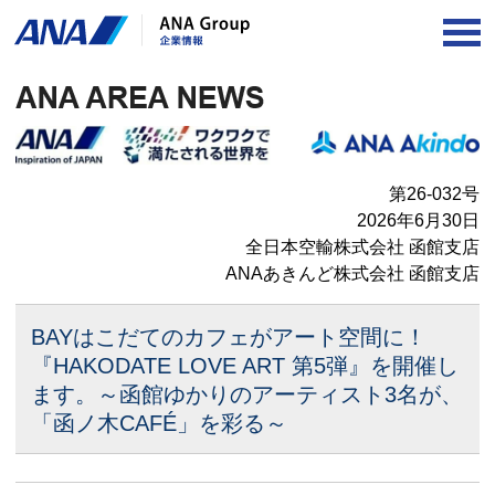
OP
第26-032号
2026年6月30日
全日本空輸株式会社 函館支店
ANAあきんど株式会社 函館支店
BAYはこだてのカフェがアート空間に！
『HAKODATE LOVE ART 第5弾』を開催し
ます。
～函館ゆかりのアーティスト3名が、
「函ノ木CAFÉ」を彩る～