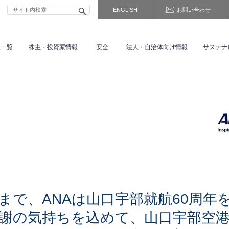
ENGLISH
お問い合わせ
業一覧
株主・
投資家情報
安全
法人・自治体向け情報
サステナ
まで、ANAは山口宇部就航60周年
謝の気持ちを込めて、山口宇部空