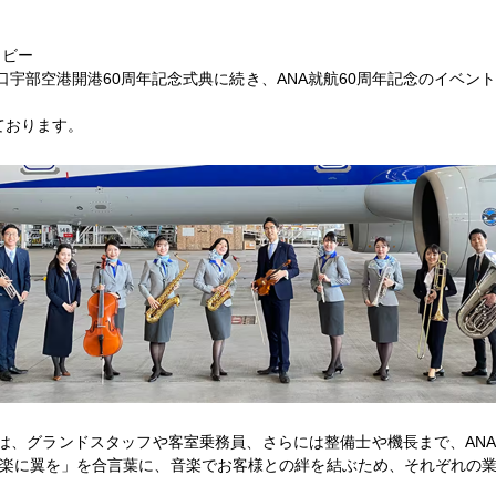
ロビー
れる山口宇部空港開港60周年記念式典に続き、ANA就航60周年記念のイベ
ております。
は、グランドスタッフや客室乗務員、さらには整備士や機長まで、AN
楽に翼を」を合言葉に、音楽でお客様との絆を結ぶため、それぞれの