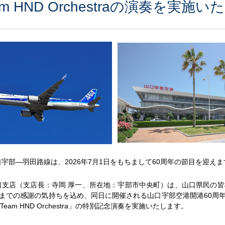
eam HND Orchestraの演奏を実施
口宇部―羽田路線は、2026年7月1日をもちまして60周年の節目を迎えま
口支店（支店長：寺岡 厚一、所在地：宇部市中央町）は、山口県民の皆様
までの感謝の気持ちを込め、同日に開催される山口宇部空港開港60周年
am HND Orchestra」の特別記念演奏を実施いたします。