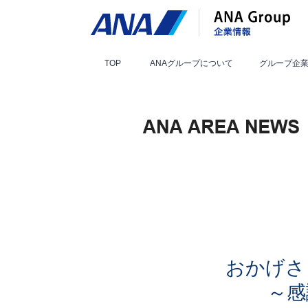
TOP
ANAグループ
について
グループ
企
おかげさ
～感