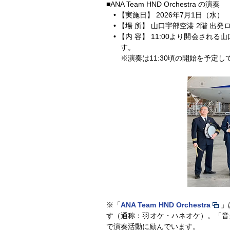
■ANA Team HND Orchestra の演奏
• 【実施⽇】 2026年7⽉1⽇（水）
• 【場 所】 山口宇部空港 2階 出発
• 【内 容】 11:00より開会さ
す。
※演奏は11:30頃の開始を予定し
※「
ANA Team HND Orchestra
」
す（通称：羽オケ・ハネオケ）。「音
で演奏活動に励んでいます。