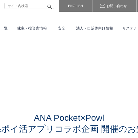
ENGLISH
お問い合わせ
業一覧
株主・
投資家情報
安全
法人・自治体向け情報
サステナ
ANA Pocket×Powl
系ポイ活アプリコラボ企画 開催のお