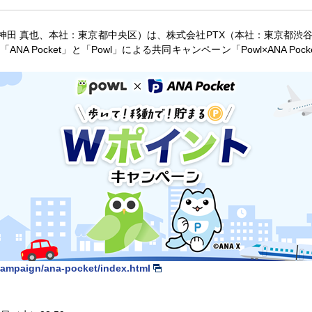
：神田 真也、本社：東京都中央区）は、株式会社PTX（本社：東京都渋
NA Pocket」と「Powl」による共同キャンペーン「Powl×ANA Po
/campaign/ana-pocket/index.html