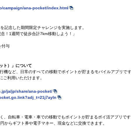
jp/campaign/ana-pocket/index.html
コラボを記念した期間限定チャレンジを実施します。
記念！1週間で徒歩合計7km移動しよう！」
）
を付与
ポケット）」について
行機など、日常のすべての移動でポイントが貯まるモバイルアプリです
にご利用いただけます。
.jp/ja/jp/share/ana-pocket/
ocket.go.link?adj_t=21j7ayln
でなく、自転車・電車・車での移動でもポイントが貯まるポイ活アプリです
50円からギフト券や電子マネー、現金などに交換できます。