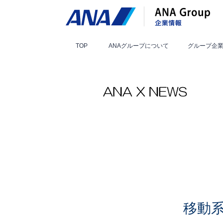
TOP
ANAグループ
について
グループ
企
移動