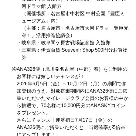
河ドラマ館 入館券
（開催場所：名古屋市中村区 中村公園「豊臣ミ
ュージアム」内）
（主催：名古屋市・名古屋市大河ドラマ「豊臣兄
弟！」活用推進協議会）
・岐阜県：岐阜関ケ原古戦場記念館 入館券
・三重県：伊賀百貨 Souvenir Shop 500円分お買物
券
④ANA326便（旭川発名古屋（中部）着）をご利用の
お客様には嬉しいチャンスが！
2026年6月5日（金）～10月12日（月）の期間で参
加登録のうえ、対象搭乗期間内にANA326便にご搭
乗いただいたマイレージクラブ会員のお客様の中か
ら抽選で、70名様に10,000円分のANASKYコイン
をプレゼント。
さらにチャンス！運航初日7月17日（金）の
ANA326便にご搭乗いただくと、当選確率が5倍※
にアップします！！