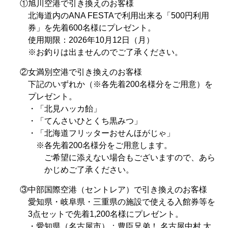
①旭川空港で引き換えのお客様
北海道内のANA FESTAで利用出来る「500円利用
券」を先着600名様にプレゼント。
使用期限：2026年10月12日（月）
※お釣りは出ませんのでご了承ください。
②女満別空港で引き換えのお客様
下記のいずれか（※各先着200名様分をご用意）を
プレゼント。
・「北見ハッカ飴」
・「てんさいひとくち黒みつ」
・「北海道フリッターおせんほがじゃ」
※各先着200名様分をご用意します。
ご希望に添えない場合もございますので、あら
かじめご了承ください。
③中部国際空港（セントレア）で引き換えのお客様
愛知県・岐阜県・三重県の施設で使える入館券等を
3点セットで先着1,200名様にプレゼント。
・愛知県（名古屋市）：豊臣兄弟！ 名古屋中村 大