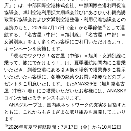
店」）は、中部国際空港株式会社、中部国際空港利用促進
協議会、旭川空港利用拡大期成会並びにあさひかわ観光誘
致宣伝協議会および女満別空港整備・利用促進協議会との
※
連携のもと、2026年7月17日（金）から季節便
として運
航する、「名古屋（中部）＝旭川線」「名古屋（中部）＝
女満別線」をより多くのお客様にご利用いただけるよう、
キャンペーンを実施します。
「現地でワクワク！名古屋（中部）＝旭川・女満別線に
乗って、旅にでかけよう！」は、夏季運航期間内にご搭乗
いただき、到着空港にある引き換え場所で搭乗券をご提示
いただいたお客様に、各地の銘菓やお買い物券などのプレ
ゼントをご用意いたします。またANA326便（旭川発名古
屋（中部）着）にご搭乗いただいたお客様には、ANASKY
コインが当たるチャンスもあります。
ANAグループは、国内線ネットワークの充実を目指すと
ともに、これからもさまざまな取り組みを展開してまいり
ます。
※
2026年度夏季運航期間：7月17日（金）から10月12日