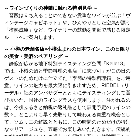
～ワインづくりの神髄に触れる特別見学 ～
普段は立ち入ることのできない貴重なワインが並ぶ「ヴ
ィンテージキャビネット」や、ひんやりとした空気が漂う
「樽熟成庫」など、ワイナリーの鼓動を間近で感じる限定
ルートへご案内します。
～ 小樽の老舗名店×小樽生まれの日本ワイン、この日限り
の美食・美酒のペアリング ～
静寂が広がる地下特別テイスティング空間「Keller 3」
では、小樽の鮨と季節料理の名店「に志づ可」がこの日の
ゲストのためだけに仕立てた「季節の特製料理箱」をご用
意。ワインの魅力を最大限に引き出すため、RIEDEL（リ
ーデル）社のアンバサダーとともにテイスティングして選
び抜いた、同社のワイングラスを使用します。注がれるの
は、今後ふるさと納税の返礼品として展開予定のワインの
数々。どこよりも早く先取りして味わえる貴重な機会とし
て、ソムリエの解説とともに、この時間のためだけの特別
なマリアージュを、五感でお楽しみいただきます。伝統的