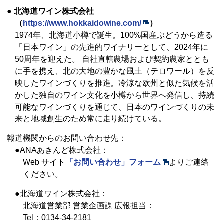
● 北海道ワイン株式会社
（
https://www.hokkaidowine.com/
）
1974年、北海道小樽で誕生。100%国産ぶどうから造る
「日本ワイン」の先進的ワイナリーとして、2024年に
50周年を迎えた。 自社直轄農場および契約農家ととも
に手を携え、北の大地の豊かな風土（テロワール）を反
映したワインづくりを推進。冷涼な欧州と似た気候を活
かした独自のワイン文化を小樽から世界へ発信し、持続
可能なワインづくりを通じて、日本のワインづくりの未
来と地域創生のため常に走り続けている。
報道機関からのお問い合わせ先：
●ANAあきんど株式会社：
Web サイト
「お問い合わせ」フォーム
よりご連絡
ください。
●北海道ワイン株式会社：
北海道営業部 営業企画課 広報担当：
Tel：0134-34-2181