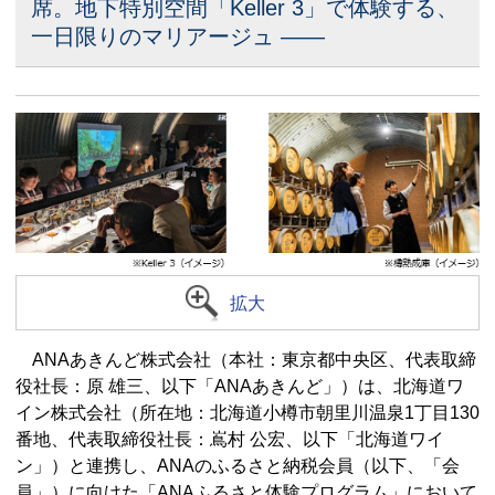
席。地下特別空間「Keller 3」で体験する、
一日限りのマリアージュ ――
拡大
ANAあきんど株式会社（本社：東京都中央区、代表取締
役社長：原 雄三、以下「ANAあきんど」）は、北海道ワ
イン株式会社（所在地：北海道小樽市朝里川温泉1丁目130
番地、代表取締役社長：嶌村 公宏、以下「北海道ワイ
ン」）と連携し、ANAのふるさと納税会員（以下、「会
員」）に向けた「ANAふるさと体験プログラム」において