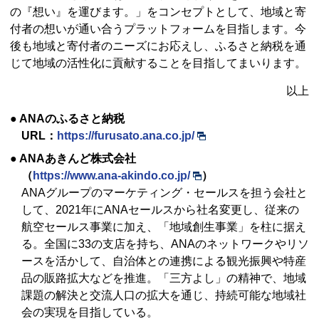
の『想い』を運びます。」をコンセプトとして、地域と寄
付者の想いが通い合うプラットフォームを目指します。今
後も地域と寄付者のニーズにお応えし、ふるさと納税を通
じて地域の活性化に貢献することを目指してまいります。
以上
● ANAのふるさと納税
URL：
https://furusato.ana.co.jp/
● ANAあきんど株式会社
（
https://www.ana-akindo.co.jp/
）
ANAグループのマーケティング・セールスを担う会社と
して、2021年にANAセールスから社名変更し、従来の
航空セールス事業に加え、「地域創生事業」を柱に据え
る。全国に33の支店を持ち、ANAのネットワークやリソ
ースを活かして、自治体との連携による観光振興や特産
品の販路拡大などを推進。「三方よし」の精神で、地域
課題の解決と交流人口の拡大を通じ、持続可能な地域社
会の実現を目指している。