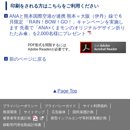
印刷をされる方はこちらをご利用ください
ANAと熊本国際空港が連携 熊本＝大阪（伊丹）線で 6
月限定 「RAIN！BOW！GO！」キャンペーンを実施し
ます 先着で「ANA×くまモンのオリジナルデザイン折り
たたみ傘」を2,000名様にプレゼント
PDF形式を閲覧するには
Adobe Readerが必要です。
前のページに戻る
Page Top
プライバシーポリシー
プライバシーガイド
サイト利用規約
推奨環境
サイトマップ
広告媒体
国民保護計画
被害者等支援計画
新型インフルエンザ等対策業務計画
移動等円滑化取組計画書