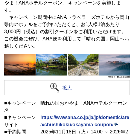
やま！ANAホテルクーポン」 キャンペーンを実施しま
す。
キャンペーン期間中にANAトラベラーズホテルから岡山
県内のホテルをご予約いただくと、お1人様1泊あたり
3,000円（税込）の割引クーポンをご利用いただけます。
この機会にぜひ、ANA便を利用して「晴れの国」岡山へお
越しください。
拡大
■キャンペーン
晴れの国おかやま！ANAホテルクーポン
名
■キャンペーン
https://www.ana.co.jp/ja/jp/domestic/are
サイト
a/chushikoku/okayama-coupon/
■予約期間
2025年11月18日（火）14:00 ～ 2026年2