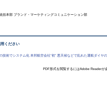
業統括本部
ブランド・マーケティングコミュニケーション部
利用ください
立の技術でシステム化 本邦航空会社“初” 悪天候などで乱れた運航ダイ
PDF形式を閲覧するには
Adobe Reade