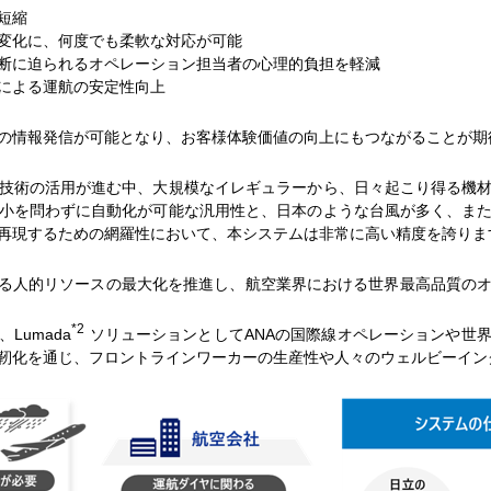
短縮
変化に、何度でも柔軟な対応が可能
断に迫られるオペレーション担当者の心理的負担を軽減
による運航の安定性向上
の情報発信が可能となり、お客様体験価値の向上にもつながることが期
技術の活用が進む中、大規模なイレギュラーから、日々起こり得る機材
小を問わずに自動化が可能な汎用性と、日本のような台風が多く、ま
を再現するための網羅性において、本システムは非常に高い精度を誇りま
る人的リソースの最大化を推進し、航空業界における世界最高品質の
*2
umada
ソリューションとしてANAの国際線オペレーションや世
靭化を通じ、フロントラインワーカーの生産性や人々のウェルビーイン