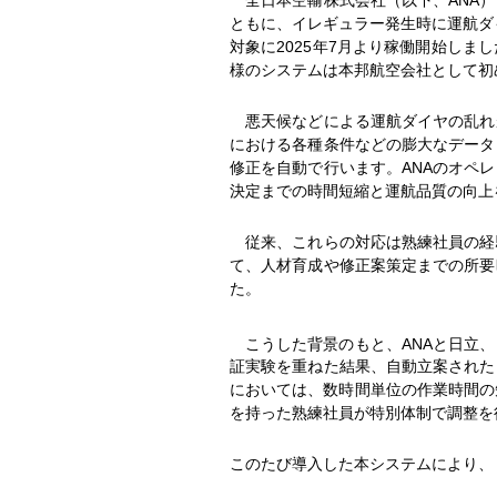
ともに、イレギュラー発生時に運航ダ
対象に2025年7月より稼働開始し
様のシステムは本邦航空会社として初
悪天候などによる運航ダイヤの乱れ
における各種条件などの膨大なデータ
修正を自動で行います。ANAのオペ
決定までの時間短縮と運航品質の向上
従来、これらの対応は熟練社員の経
て、人材育成や修正案策定までの所要
た。
こうした背景のもと、ANAと日立、
証実験を重ねた結果、自動立案された
においては、数時間単位の作業時間の
を持った熟練社員が特別体制で調整を
このたび導入した本システムにより、