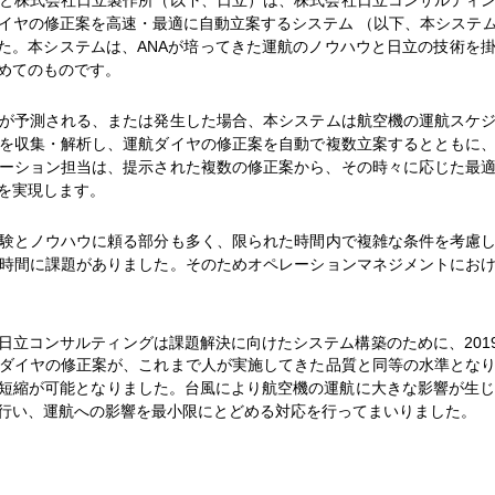
イヤの修正案を高速・最適に自動立案するシステム （以下、本システム
ました。本システムは、ANAが培ってきた運航のノウハウと日立の技術を
めてのものです。
が予測される、または発生した場合、本システムは航空機の運航スケジ
を収集・解析し、運航ダイヤの修正案を自動で複数立案するとともに
レーション担当は、提示された複数の修正案から、その時々に応じた最
を実現します。
験とノウハウに頼る部分も多く、限られた時間内で複雑な条件を考慮し
時間に課題がありました。そのためオペレーションマネジメントにお
日立コンサルティングは課題解決に向けたシステム構築のために、201
ダイヤの修正案が、これまで人が実施してきた品質と同等の水準とな
短縮が可能となりました。台風により航空機の運航に大きな影響が生じた
行い、運航への影響を最小限にとどめる対応を行ってまいりました。