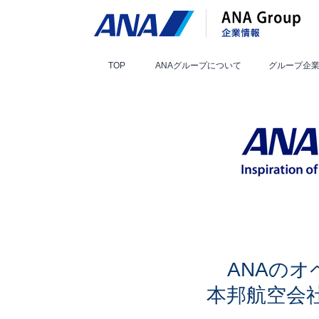
TOP
ANAグループ
について
グループ
企
ANAの
本邦航空会