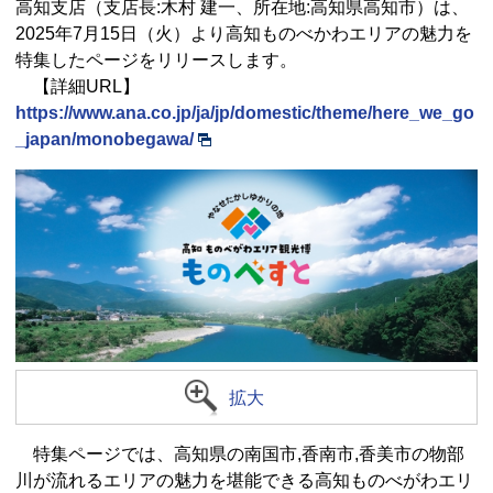
高知支店（支店長:木村 建一、所在地:高知県高知市）は、
2025年7月15日（火）より高知ものべかわエリアの魅⼒を
特集したページをリリースします。
【詳細URL】
https://www.ana.co.jp/ja/jp/domestic/theme/here_we_go
_japan/monobegawa/
拡大
特集ページでは、高知県の南国市,香南市,香美市の物部
川が流れるエリアの魅力を堪能できる高知ものべがわエリ