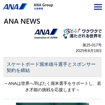
OP
第25-017号
2025年6月19日
スケートボード堀米雄斗選手とスポンサー
契約を締結
～ANAは世界へ羽ばたく堀米選手をサポートし、若
き才能の挑戦を応援します～