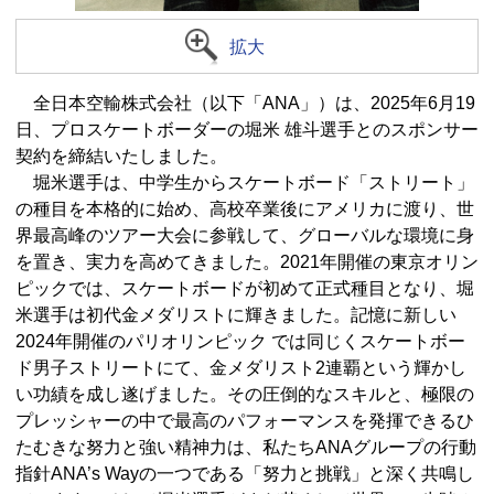
拡大
全日本空輸株式会社（以下「ANA」）は、2025年6月19
日、プロスケートボーダーの堀米 雄斗選手とのスポンサー
契約を締結いたしました。
堀米選手は、中学生からスケートボード「ストリート」
の種目を本格的に始め、高校卒業後にアメリカに渡り、世
界最高峰のツアー大会に参戦して、グローバルな環境に身
を置き、実力を高めてきました。2021年開催の東京オリン
ピックでは、スケートボードが初めて正式種目となり、堀
米選手は初代金メダリストに輝きました。記憶に新しい
2024年開催のパリオリンピック では同じくスケートボー
ド男子ストリートにて、金メダリスト2連覇という輝かし
い功績を成し遂げました。その圧倒的なスキルと、極限の
プレッシャーの中で最高のパフォーマンスを発揮できるひ
たむきな努力と強い精神力は、私たちANAグループの行動
指針ANA’s Wayの一つである「努力と挑戦」と深く共鳴し