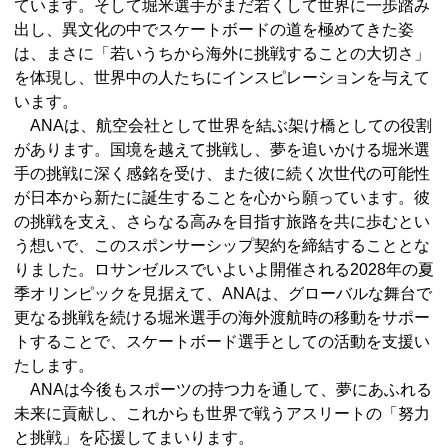
ています。そして堀米選手がまだ若くして世界に一歩踏み
出し、異文化の中でスケートボードの道を極めてきた姿
は、まさに「若いうちから海外に挑戦することの大切さ」
を体現し、世界中の人たちにインスピレーションを与えて
います。
ANAは、航空会社として世界を結ぶ架け橋としての役割
があります。国境を越えて挑戦し、夢を追いかける堀米選
手の挑戦に深く感銘を受け、また彼に続く次世代の可能性
が日本から新たに誕生することを心から願っています。彼
の挑戦を支え、さらなる高みを目指す旅路を共に歩むとい
う想いで、このスポンサーシップ契約を締結することとな
りました。ロサンゼルスでいよいよ開催される2028年の夏
季オリンピックを見据えて、ANAは、グローバルな舞台で
更なる挑戦を続ける堀米選手の海外渡航時の移動をサポー
トすることで、スケートボード選手としての活動を支援い
たします。
ANAは今後もスポーツの持つ力を通して、夢にあふれる
未来に貢献し、これからも世界で戦うアスリートの「努力
と挑戦」を応援してまいります。