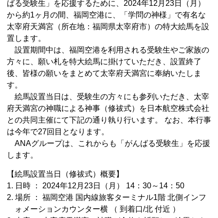
ばる受験生」を応援するために、2024年12月23日（月）
から約1ヶ月の間、福岡空港に、「学問の神様」で有名な
太宰府天満宮（所在地：福岡県太宰府市）の特大絵馬を設
置します。
設置期間中は、福岡空港を利用される受験生やご家族の
方々に、願い札を特大絵馬に掛けていただき、設置終了
後、皆様の願いをまとめて太宰府天満宮に奉納いたしま
す。
絵馬設置当日は、受験生の方々にも参列いただき、太宰
府天満宮の神職による神事（修祓式）を日本航空株式会社
との共同主催にて下記の通り執り行います。 なお、本行事
は今年で27回目となります。
ANAグループは、これからも「がんばる受験生」を応援
します。
【絵馬設置当日（修祓式）概要】
1. 日時 ： 2024年12月23日（月） 14：30～14：50
2. 場所 ： 福岡空港 国内線旅客ターミナル1階 北側インフ
ォメーションカウンター横 （ 到着口/北 付近 ）