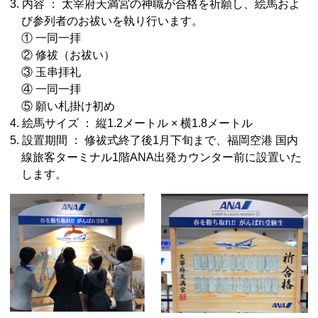
3. 内容 ： 太宰府天満宮の神職が合格を祈願し、絵馬およ
び参列者のお祓いを執り行います。
① 一同一拝
② 修祓（お祓い）
③ 玉串拝礼
④ 一同一拝
⑤ 願い札掛け初め
4. 絵馬サイズ ： 縦1.2メートル × 横1.8メートル
5. 設置期間 ： 修祓式終了後1月下旬まで、福岡空港 国内
線旅客ターミナル1階ANA出発カウンター前に設置いた
します。