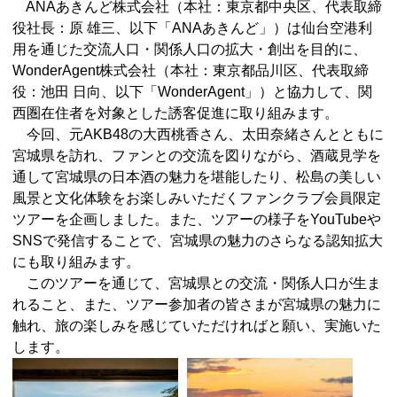
ANAあきんど株式会社（本社：東京都中央区、代表取締
役社長：原 雄三、以下「ANAあきんど」）は仙台空港利
用を通じた交流人口・関係人口の拡大・創出を目的に、
WonderAgent株式会社（本社：東京都品川区、代表取締
役：池田 日向、以下「WonderAgent」）と協力して、関
西圏在住者を対象とした誘客促進に取り組みます。
今回、元AKB48の大西桃香さん、太田奈緒さんとともに
宮城県を訪れ、ファンとの交流を図りながら、酒蔵見学を
通して宮城県の日本酒の魅力を堪能したり、松島の美しい
風景と文化体験をお楽しみいただくファンクラブ会員限定
ツアーを企画しました。また、ツアーの様子をYouTubeや
SNSで発信することで、宮城県の魅力のさらなる認知拡大
にも取り組みます。
このツアーを通じて、宮城県との交流・関係人口が生ま
れること、また、ツアー参加者の皆さまが宮城県の魅力に
触れ、旅の楽しみを感じていただければと願い、実施いた
します。