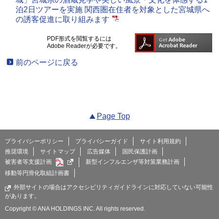
泊2日ツアーを実施 関西圏在住者を対象とした宮城県へ
の誘客促進に取り組みます
PDF形式を閲覧するには
Adobe Readerが必要です。
前のページに戻る
Page Top
プライバシーポリシー
プライバシーガイド
サイト利用規約
推奨環境
サイトマップ
広告媒体
国民保護計画
被害者等支援計画
新型インフルエンザ等対策業務計画
移動等円滑化取組計画書
外部サイトの場合はアクセシビリティガイドラインに対応していない可能性
があります。
Copyright © ANA HOLDINGS INC. All rights reserved.