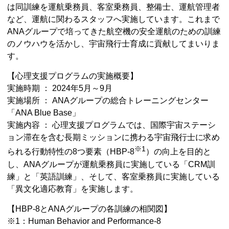
は同訓練を運航乗務員、客室乗務員、整備士、運航管理者
など、運航に関わるスタッフへ実施しています。これまで
ANAグループで培ってきた航空機の安全運航のための訓練
のノウハウを活かし、宇宙飛行士育成に貢献してまいりま
す。
【心理支援プログラムの実施概要】
実施時期 ： 2024年5月～9月
実施場所 ： ANAグループの総合トレーニングセンター
「ANA Blue Base」
実施内容 ： 心理支援プログラムでは、国際宇宙ステーシ
ョン滞在を含む長期ミッションに携わる宇宙飛行士に求め
※1
られる行動特性の8つ要素（HBP-8
）の向上を目的と
し、ANAグループが運航乗務員に実施している「CRM訓
練」と「英語訓練」、そして、客室乗務員に実施している
「異文化適応教育」を実施します。
【HBP-8とANAグループの各訓練の相関図】
※1：Human Behavior and Performance-8