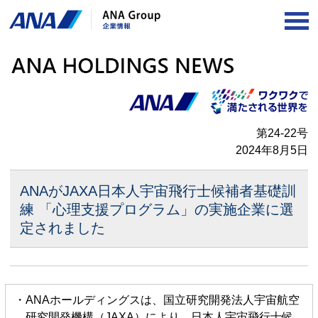
OP
第24-22号
2024年8月5日
ANAがJAXA日本人宇宙飛行士候補者基礎訓
練
「心理支援プログラム」の実施企業に選
定されました
・ANAホールディングスは、国立研究開発法人宇宙航空
研究開発機構（JAXA）により、日本人宇宙飛行士候