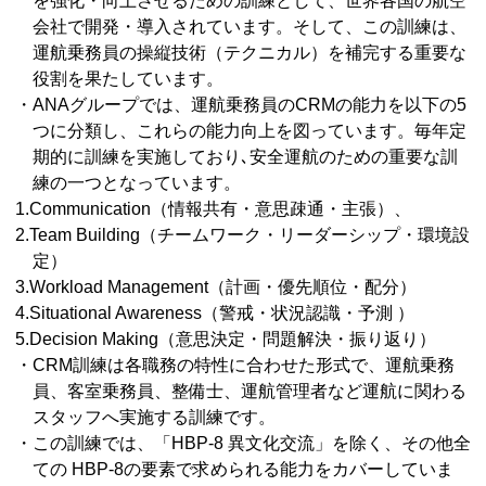
を強化・向上させるための訓練として、世界各国の航空
会社で開発・導入されています。そして、この訓練は、
運航乗務員の操縦技術（テクニカル）を補完する重要な
役割を果たしています。
・ANAグループでは、運航乗務員のCRMの能力を以下の5
つに分類し、これらの能力向上を図っています。毎年定
期的に訓練を実施しており､安全運航のための重要な訓
練の一つとなっています。
1.Communication（情報共有・意思疎通・主張）、
2.Team Building（チームワーク・リーダーシップ・環境設
定）
3.Workload Management（計画・優先順位・配分）
4.Situational Awareness（警戒・状況認識・予測 ）
5.Decision Making（意思決定・問題解決・振り返り）
・CRM訓練は各職務の特性に合わせた形式で、運航乗務
員、客室乗務員、整備士、運航管理者など運航に関わる
スタッフへ実施する訓練です。
・この訓練では、「HBP-8 異文化交流」を除く、その他全
ての HBP-8の要素で求められる能力をカバーしていま