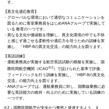
す。
【異文化適応教育】
・グローバルな環境において適切なコミュニケーションを
図るために客室乗務員をはじめANAグループで実施して
いる 教育の一つです。
・異なる文化や価値観を理解し、異文化環境の中でも不快
と感じず過ごせる柔軟性や適応力を培うための訓練を実
施し、「HBP-8の異文化交流」の能力向上を図ります。
【英語訓練】
・運航乗務員が実施する航空英語試験の模擬を実施し、国
※2
際民間航空機関（ICAO
）で設けられた基準で評価、
フィードバックを行う訓練を実施し、「HBP-8の異文化
交流」の能力向上を図ります。
・ANAグループでは、運航乗務員に対し、国際線乗務に必
要な英語能力の維持・向上のために実施している訓練の
一つです。
※2：国際民間航空が安全かつ整然と発達するよう、ま