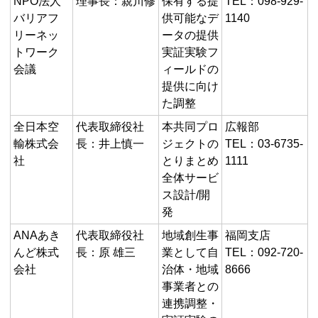
NPO法人
理事長：親川修
保有する提
TEL：098-929-
バリアフ
供可能なデ
1140
リーネッ
ータの提供
トワーク
実証実験フ
会議
ィールドの
提供に向け
た調整
全日本空
代表取締役社
本共同プロ
広報部
輸株式会
長：井上慎一
ジェクトの
TEL：03-6735-
社
とりまとめ
1111
全体サービ
ス設計/開
発
ANAあき
代表取締役社
地域創生事
福岡支店
んど株式
長：原 雄三
業として自
TEL：092-720-
会社
治体・地域
8666
事業者との
連携調整・