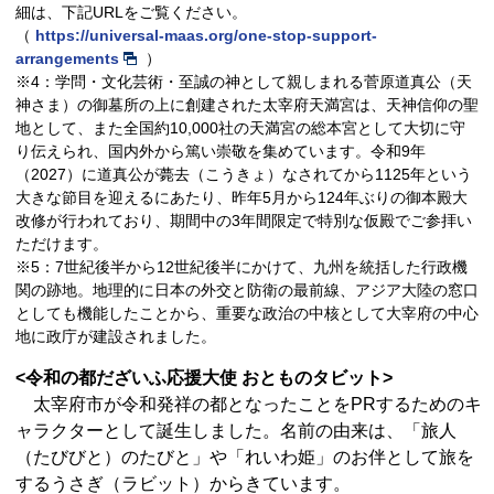
細は、下記URLをご覧ください。
（
https://universal-maas.org/one-stop-support-
arrangements
）
※4：学問・文化芸術・至誠の神として親しまれる菅原道真公（天
神さま）の御墓所の上に創建された太宰府天満宮は、天神信仰の聖
地として、また全国約10,000社の天満宮の総本宮として大切に守
り伝えられ、国内外から篤い崇敬を集めています。令和9年
（2027）に道真公が薨去（こうきょ）なされてから1125年という
大きな節目を迎えるにあたり、昨年5月から124年ぶりの御本殿大
改修が行われており、期間中の3年間限定で特別な仮殿でご参拝い
ただけます。
※5：7世紀後半から12世紀後半にかけて、九州を統括した行政機
関の跡地。地理的に日本の外交と防衛の最前線、アジア大陸の窓口
としても機能したことから、重要な政治の中核として大宰府の中心
地に政庁が建設されました。
<令和の都だざいふ応援大使 おとものタビット>
太宰府市が令和発祥の都となったことをPRするためのキ
ャラクターとして誕生しました。名前の由来は、「旅人
（たびびと）のたびと」や「れいわ姫」のお伴として旅を
するうさぎ（ラビット）からきています。