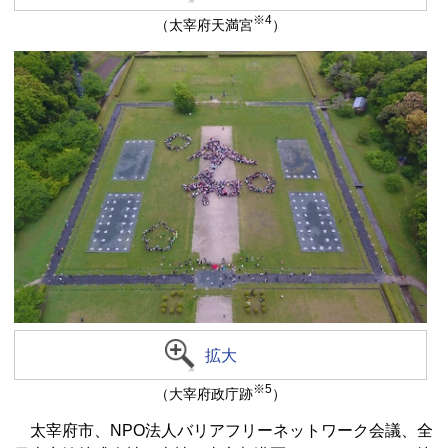
※4
（太宰府天満宮
）
拡大
※5
（大宰府政庁跡
）
太宰府市、NPO法人バリアフリーネットワーク会議、全