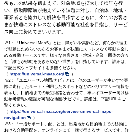
後もこの結果を踏まえて、対象地域を拡大して検証を行
い、移動躊躇層が抱えている課題に対し、自治体・地域・
事業者とも協力して解決を目指すとともに、全てのお客さ
まが快適にストレスなく移動可能な社会を目指し、サービ
ス向上に努めてまいります。
※1：「Universal MaaS」とは、障がいや高齢など、何らかの理由
で移動にためらいのあるお客さまが快適にストレスなく移動を楽し
める移動サービスです。様々なお客さま・地域・企業・団体の方々
と「誰もが移動をあきらめない世界」を目指しています。詳細は、
下記公式ウェブサイトを参照ください。
（
https://universal-maas.org/
）
※2：「ユニバーサル地図/ナビ」とは、他のユーザーが車いすで実
際に走行したルート・利用したスポットなどのバリアフリー情報を
表示し、目的地までの最短経路と合わせて、車いすユーザー向け移
動参考情報の確認が可能な地図/ナビです。詳細は、下記URLをご
覧ください。
（
https://universal-maas.org/service-universal-maps-
navigation
）
※3：「一括サポート手配」とは、出発地から目的地までの移動に
おける介助手配を、オンラインにて一括で行えるサービスです。詳