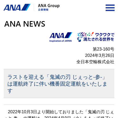
OP
第23-160号
2024年3月26日
全日本空輸株式会社
ラストを迎える「鬼滅の刃 じぇっと-参-」
は
運航終了に伴い機番固定運航をいたしま
す
2022年10月3日より開始しておりました「鬼滅の刃 じぇ