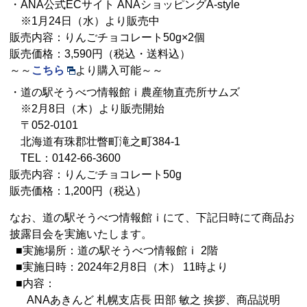
・ANA公式ECサイト ANAショッピングA-style
※1月24日（水）より販売中
販売内容：りんごチョコレート50g×2個
販売価格：3,590円（税込・送料込）
～～
こちら
より購入可能～～
・道の駅そうべつ情報館ⅰ農産物直売所サムズ
※2月8日（木）より販売開始
〒052-0101
北海道有珠郡壮瞥町滝之町384-1
TEL：0142-66-3600
販売内容：りんごチョコレート50g
販売価格：1,200円（税込）
なお、道の駅そうべつ情報館ⅰにて、下記日時にて商品お
披露目会を実施いたします。
■実施場所：道の駅そうべつ情報館ⅰ 2階
■実施日時：2024年2月8日（木） 11時より
■内容：
ANAあきんど 札幌支店長 田部 敏之 挨拶、商品説明