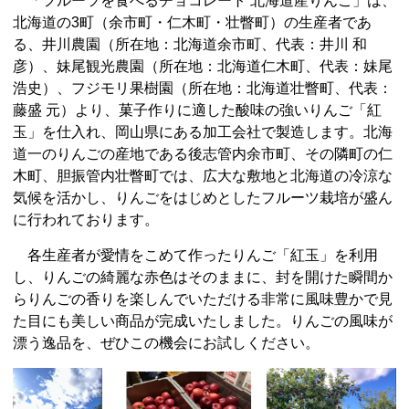
「フルーツを食べるチョコレート 北海道産りんご」は、
北海道の3町（余市町・仁木町・壮瞥町）の生産者であ
る、井川農園（所在地：北海道余市町、代表：井川 和
彦）、妹尾観光農園（所在地：北海道仁木町、代表：妹尾
浩史）、フジモリ果樹園（所在地：北海道壮瞥町、代表：
藤盛 元）より、菓子作りに適した酸味の強いりんご「紅
玉」を仕入れ、岡山県にある加工会社で製造します。北海
道一のりんごの産地である後志管内余市町、その隣町の仁
木町、胆振管内壮瞥町では、広大な敷地と北海道の冷涼な
気候を活かし、りんごをはじめとしたフルーツ栽培が盛ん
に行われております。
各生産者が愛情をこめて作ったりんご「紅玉」を利用
し、りんごの綺麗な赤色はそのままに、封を開けた瞬間か
らりんごの香りを楽しんでいただける非常に風味豊かで見
た目にも美しい商品が完成いたしました。りんごの風味が
漂う逸品を、ぜひこの機会にお試しください。