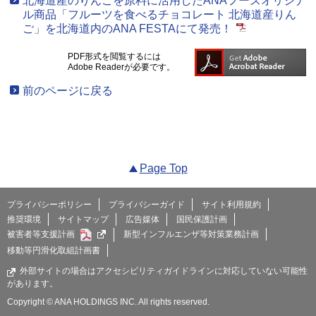
北海道産のりんごを原料に活用したANAフーズオリジナ
ル商品「フルーツを食べるチョコレート 北海道産りん
ご」を北海道内のANA FESTAにて発売！
PDF形式を閲覧するには
Adobe Readerが必要です。
前のページに戻る
Page Top
プライバシーポリシー
プライバシーガイド
サイト利用規約
推奨環境
サイトマップ
広告媒体
国民保護計画
被害者等支援計画
新型インフルエンザ等対策業務計画
移動等円滑化取組計画書
外部サイトの場合はアクセシビリティガイドラインに対応していない可能性
があります。
Copyright © ANA HOLDINGS INC. All rights reserved.