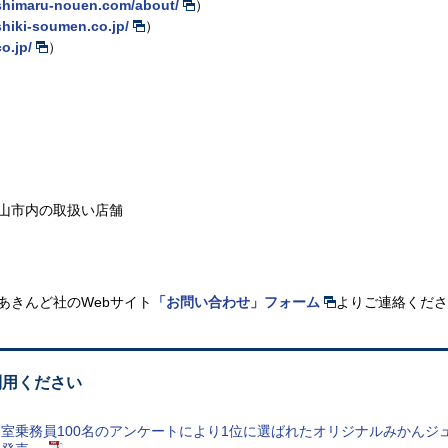
ishimaru-nouen.com/about/
）
shiki-soumen.co.jp/
）
co.jp/
）
山市内の取扱い店舗
Aあきんど社のWebサイト
「お問い合わせ」フォーム
よりご連絡くださ
利用ください
A客室乗務員100名のアンケートにより1位に選ばれたオリジナルみかん