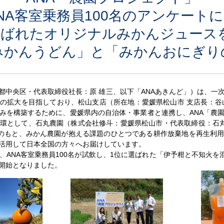
NA客室乗務員100名のアンケート
選ばれたオリジナルみかんジュース
みかんうどん」と「みかんおにぎり
都中央区・代表取締役社長：原 雄三、以下「ANAあきんど」）は、一
の拡大を目指しており、松山支店（所在地：愛媛県松山市 支店長：谷
みを構築するために、愛媛県内の自治体・事業者と連携し、ANA「農
環として、石丸農園（株式会社修斗：愛媛県松山市・代表取締役：石丸
いのもと、みかん農園が抱える課題のひとつである耕作放棄地を再生利
を活用して日本全国の方々へお届けしています。
ANA客室乗務員100名が試飲し、1位に選ばれた「伊予柑と不知火を混
開始となりました。