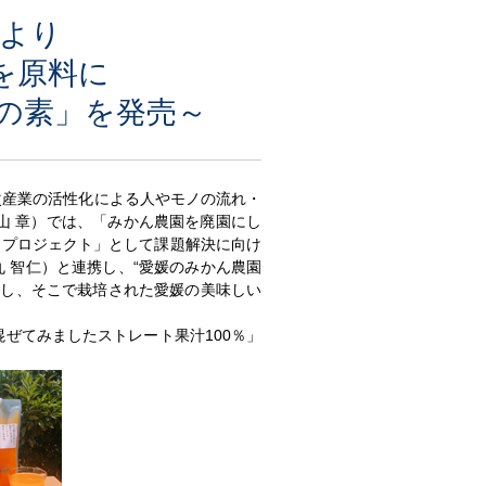
により
を原料に
の素」を発売～
次産業の活性化による人やモノの流れ・
山 章）では、「みかん農園を廃園にし
園プロジェクト」として課題解決に向け
 智仁）と連携し、“愛媛のみかん農園
用し、そこで栽培された愛媛の美味しい
ぜてみましたストレート果汁100％」