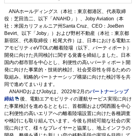
ANAホールディングス（本社：東京都港区、代表取締
役：芝田浩二、以下「ANAHD」）、Joby Aviation（本
社：米国カリフォルニア州Santa Cruz、CEO：JoeBen
Bevirt、以下「Joby」）および野村不動産（本社：東京都
新宿区、代表取締役：松尾大作）は、日本における電動エ
アモビリティeVTOLの離着陸場（以下、バーティポート）
開発に向けた共同検討に関する覚書を締結しました。日本
国内の都市部を中心とし、利便性の高いバーティポート開
発に向けた事業的・技術的検討、社会受容性を得るための
取組み、戦略的パートナーシップ構築に向けた検討等を共
同で進めてまいります。
ANAHDおよびJobyは、2022年2月の
パートナーシップ
締結
後、電動エアモビリティの運航サービス実現に向け
た事業検討を進めるとともに、首都圏および関西圏を中心
に利便性の高いエリアへの離着陸場設置に向けた各種調査
や検討にも取り組んでいます。今後も持続可能な社会の実
現に向けて、様々なプレイヤーと協業し、地上インフラの
開発、整備を通じた新しい空の移動手段の実現を目指して