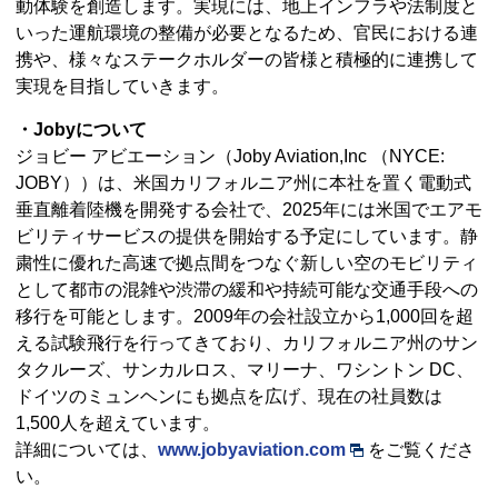
動体験を創造します。実現には、地上インフラや法制度と
いった運航環境の整備が必要となるため、官民における連
携や、様々なステークホルダーの皆様と積極的に連携して
実現を目指していきます。
・Jobyについて
ジョビー アビエーション（Joby Aviation,Inc （NYCE:
JOBY））は、米国カリフォルニア州に本社を置く電動式
垂直離着陸機を開発する会社で、2025年には米国でエアモ
ビリティサービスの提供を開始する予定にしています。静
粛性に優れた高速で拠点間をつなぐ新しい空のモビリティ
として都市の混雑や渋滞の緩和や持続可能な交通手段への
移行を可能とします。2009年の会社設立から1,000回を超
える試験飛行を行ってきており、カリフォルニア州のサン
タクルーズ、サンカルロス、マリーナ、ワシントン DC、
ドイツのミュンヘンにも拠点を広げ、現在の社員数は
1,500人を超えています。
詳細については、
www.jobyaviation.com
をご覧くださ
い。