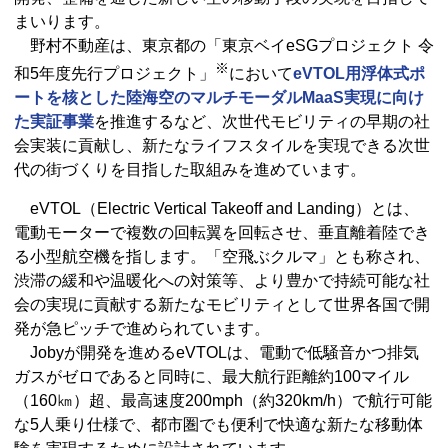
まいります。
野村不動産は、東京都の「東京ベイeSGプロジェクト 令
※
和5年度先行プロジェクト」
において
eVTOL用浮体式ポ
ートを核とした陸海空のマルチモーダルMaaS実現に向け
た実証事業
を推進するなど、次世代モビリティの早期の社
会実装に貢献し、新たなライフスタイルを実現できる次世
代の街づくりを目指した取組みを進めています。
eVTOL（Electric Vertical Takeoff and Landing）とは、
電動モーターで複数の回転翼を回転させ、垂直離着陸でき
る小型航空機を指します。「空飛ぶクルマ」とも称され、
渋滞の緩和や温暖化への対策等、より豊かで持続可能な社
会の実現に貢献する新たなモビリティとして世界各国で開
発が急ピッチで進められています。
Jobyが開発を進めるeVTOLは、電動で低騒音かつ排気
ガスがゼロであると同時に、最大航行距離約100マイル
（160㎞）超、最高速度200mph（約320km/h）で航行可能
な5人乗り仕様で、都市圏でも便利で快適な新たな移動体