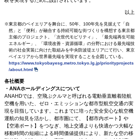
験を実現するために設計されています。
以上
※東京都のベイエリアを舞台に、50年、100年先を見据えて「自
然」と「便利」が融合する持続可能な街づくりを構想する東京都
主催のプロジェクト。「次世代モビリティ」、「最先端再生可能
エネルギー」、「環境改善・資源循環」の分野における最先端技
術の社会実装に向けた取組みを中央防波堤エリアにて行い、東京
ベイエリアから世界最先端を実現することを企図している。
https://www.tokyobayesg.metro.tokyo.lg.jp/priorityprojects
/about.html
各社概要
・ANAホールディングスについて
ANAHDでは、空飛ぶクルマと呼ばれる電動垂直離着陸航
空機を用いた、ゼロ・エミッションな都市型航空交通の実
現を目指しています。これまでに培った安全安心な航空機
運航の知見を活かし、都市圏にて、【都市内ポート】や
【空港ポート】をつなぎ、地上交通よりも快適かつ大幅な
移動時間の短縮による時間価値提供により、新たな空の移