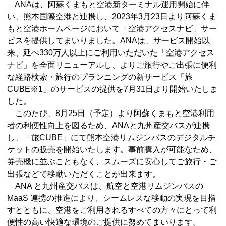
ANAは、阿蘇くまもと空港新ターミナル運用開始に伴
い、熊本国際空港と連携し、2023年3月23日より阿蘇くま
もと空港ホームページにおいて「空港アクセスナビ」サー
ビスを提供してまいりました。ANAは、サービス開始以
来、延べ330万人以上にご利用いただいた「空港アクセス
ナビ」を全面リニューアルし、よりご旅行やご出張に便利
な経路検索・旅行のプランニングの新サービス「旅
CUBE※1」のサービスの提供を7月31日より開始いたしま
した。
このたび、8月25日（予定）より阿蘇くまもと空港利用
者の利便性向上を図るため、ANAと九州産交バスが連携
し、「旅CUBE」にて熊本空港リムジンバスのデジタルチ
ケットの販売を開始いたします。事前購入が可能なため、
券売機に並ぶこともなく、スムーズに安心してご旅行・ご
出張などで移動いただくことが出来ます。
ANA と九州産交バスは、航空と空港リムジンバスの
MaaS 連携の推進により、シームレスな移動の実現を目指
すとともに、空港をご利用されるすべての方々にとって利
便性の高い快適な環境のご提供に努めてまいります。