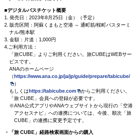
■デジタルバスチケット概要
1. 発売日：2023年8月25日（金）（予定）
2. 販売区間：阿蘇くまもと空港 ⇔ 通町筋/桜町バスターミ
ナル/熊本駅
3. 金額：片道：1,000円
4.ご利用方法：
「旅CUBE」よりご利用ください。旅CUBEはWEBサー
ビスです。
ANAのホームページ
（
https://www.ana.co.jp/ja/jp/guide/prepare/tabicube/
）
もしくは
https://tabicube.com
からご利用ください。
「旅 CUBE」会員への登録が必要です。
※ANA公式アプリやANAウェブサイトから現行の「空港
アクセスナビ」への連携については、今後、順次「旅
CUBE」の連携に変更予定です。
・「旅 CUBE」経路検索画面からの購入