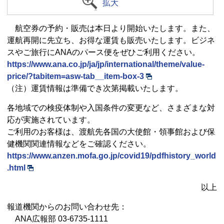
拡大
航空券の予約・販売は本日より開始いたします。また、
運航再開に先立ち、お得な運賃も販売いたします。ビジネ
スやご旅行にANAのパース便をぜひご利用ください。
https://www.ana.co.jp/ja/jp/international/theme/value-
price/?tabitem=asw-tab__item-box-3
（注）運賃情報は準備でき次第掲載いたします。
各地域での検疫体制や入国条件の変更など、さまざまな対
応が実施されています。
ご利用のお客様は、渡航先各国の大使館・領事館および保
健機関関連情報などをご確認ください。
https://www.anzen.mofa.go.jp/covid19/pdfhistory_world
.html
以上
報道機関からのお問い合わせ先：
ANA広報部 03-6735-1111