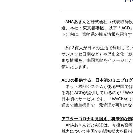
ANAあきんど株式会社（代表取締役
道、本社：東京都港区、以下「ACD
ト）内に、宮崎県の観光情報を紹介す
約13億人が日々の生活で利用している中
サンメッセ日南など）や歴史文化（鵜
まな情報を、南国宮崎をイメージした
信いたします。
ACDの提供する、日本初のミニプログラ
ネット検閲システムがある中国では、
る為にACDが提供しているのが「We
日本初のサービスです。「WeChat
送まで簡単操作で一元管理が可能となり
アフターコロナを見据え、将来的な誘
ANAあきんどとACDは、今後も宮
魅力について中国での認知拡大を目指