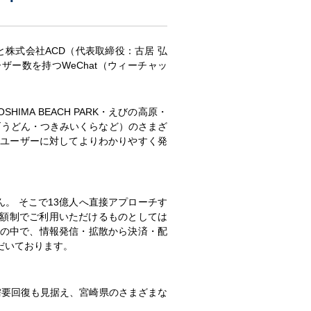
株式会社ACD（代表取締役：古居 弘
ー数を持つWeChat（ウィーチャッ
MA BEACH PARK・えびの高原・
げうどん・つきみいくらなど）のさまざ
）ユーザーに対してよりわかりやすく発
。 そこで13億人へ直接アプローチす
額定額制でご利用いただけるものとしては
）」の中で、情報発信・拡散から決済・配
だいております。
需要回復も見据え、宮崎県のさまざまな