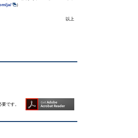
om/ja/
）
以上
rが必要です。