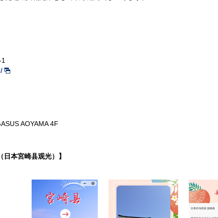
1
/
US AOYAMA 4F
ム（日本宮崎县观光）】