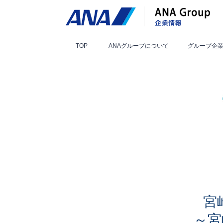
TOP
ANAグループ
について
グループ
企
宮
～宮