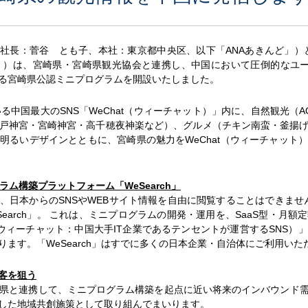
社長：菅谷 とも子、本社：東京都中央区、以下「ANAあきんど」）と
」）は、宮崎県・宮崎県観光協会と連携し、中国において圧倒的なユーザ
る宮崎県公認ミニプログラムを開設いたしました。
国最大のSNS「WeChat（ウィーチャット）」内に、自然観光（AOSHI
戸神宮・宮崎神宮・高千穂夜神楽など）、グルメ（チキン南蛮・釜揚
明るいデザインとともに、宮崎県の魅力をWeChat（ウィーチャット
ム構築プラットフォーム「WeSearch」
日本からのSNSやWEBサイト情報を自由に閲覧することはできません
Search」。 これは、ミニプログラムの開発・運用を、SaaS型・月
（ウィーチャット：中国大手IT企業であるテンセントが運営するSNS
ます。「WeSearch」はすでに多くの日本企業・自治体にご利用いた
客を狙う
崎県と連携して、ミニプログラム構築を起点に近い将来のインバウンド
した地域共創施策として取り組んでまいります。