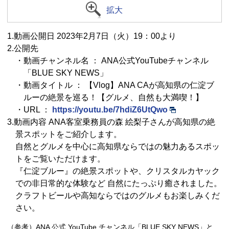
拡大
1.動画公開日 2023年2月7日（火）19：00より
2.公開先
・動画チャンネル名 ： ANA公式YouTubeチャンネル
「BLUE SKY NEWS」
・動画タイトル ： 【Vlog】ANA CAが高知県の仁淀ブ
ルーの絶景を巡る！【グルメ、自然も大満喫！】
・URL ：
https://youtu.be/7hdiZ6UtQwo
3.動画内容 ANA客室乗務員の森 絵梨子さんが高知県の絶
景スポットをご紹介します。
自然とグルメを中心に高知県ならではの魅力あるスポッ
トをご覧いただけます。
『仁淀ブルー』の絶景スポットや、クリスタルカヤック
での非日常的な体験など 自然にたっぷり癒されました。
クラフトビールや高知ならではのグルメもお楽しみくだ
さい。
（参考）ANA 公式 YouTube チャンネル「BLUE SKY NEWS」と