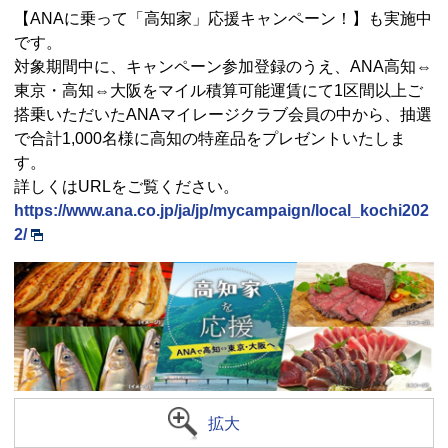
【ANAに乗って「高知家」応援キャンペーン！】も実施中
です。
対象期間中に、キャンペーン参加登録のうえ、ANA高知⇔
東京・高知⇔大阪をマイル積算可能運賃にて1区間以上ご
搭乗いただいたANAマイレージクラブ会員の中から、抽選
で合計1,000名様に高知の特産品をプレゼントいたしま
す。
詳しくはURLをご覧ください。
https://www.ana.co.jp/ja/jp/mycampaign/local_kochi202
2/
拡大