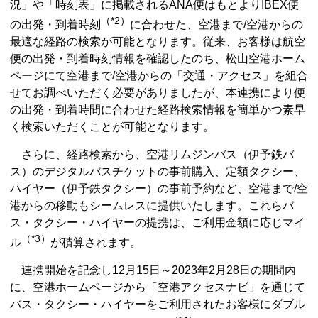
況」や「時刻表」に掲載されるANA便はもとよりIBEX便
（*2）
の出発・到着時刻
に合わせた、空港まで/空港からの
最適な経路の検索が可能となります。従来、お客様は航空
便の出発・到着時刻情報を確認したのち、松山空港ホーム
ページにて空港まで/空港からの「交通・アクセス」を組合
せてお調べいただく必要がありましたが、本連携により便
の出発・到着時間に合わせた経路検索情報を簡単かつ素早
く検索いただくことが可能となります。
さらに、経路検索から、空港リムジンバス（伊予鉄バ
ス）のデジタルバスチケットの事前購入、定額タクシー、
ハイヤー（伊予鉄タクシー）の事前予約など、空港まで/空
港からの移動もシームレスに提供いたします。これらバ
ス・タクシー・ハイヤーの提携は、ご利用金額に応じマイ
（*3）
ル
が積算されます。
連携開始を記念し12月15日～2023年2月28日の期間内
に、空港ホームページから「空港アクセスナビ」を通じて
バス・タクシー・ハイヤーをご利用されたお客様にダブル