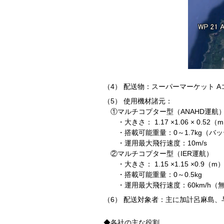
（4） 配送物：スーパーマーケット 
（5） 使用機材諸元：
①マルチコプター型（ANAHD運航
・大きさ： 1.17 ×1.06 × 0.52（
・搭載可能重量：0～1.7kg（バ
・運用最大飛行速度：10m/s
②マルチコプター型（IER運航）
・大きさ： 1.15 ×1.15 ×0.9（m
・搭載可能重量：0～0.5kg
・運用最大飛行速度：60km/h（
（6） 配送対象者：主に加計呂麻島、
◆各社の主な役割