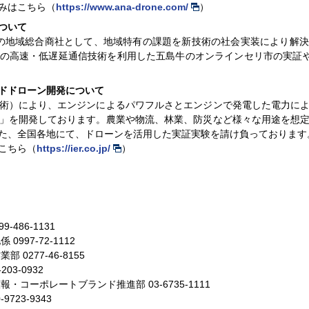
みはこちら（
https://www.ana-drone.com/
）
ついて
資の地域総合商社として、地域特有の課題を新技術の社会実装により解
の高速・低遅延通信技術を利用した五島牛のオンラインセリ市の実証や
ドドローン開発について
術）により、エンジンによるパワフルさとエンジンで発電した電力に
」を開発しております。農業や物流、林業、防災など様々な用途を想
た、全国各地にて、ドローンを活用した実証実験を請け負っております
こちら（
https://ier.co.jp/
）
99-486-1131
地係
0997-72-1112
営業部
0277-46-8155
-203-0932
広報・コーポレートブランド推進部
03-6735-1111
-9723-9343