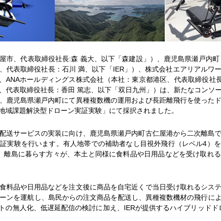
市、代表取締役社長:森 義大、以下「森建設」）、鹿児島県瀬戸内町
、代表取締役社長：石川 満、以下「IER」）、株式会社エアリアルワ
、ANAホールディングス株式会社（本社：東京都港区、代表取締役社長
、代表取締役社長：香田 篤志、以下「双日九州」）は、新たなコンソー
、鹿児島県瀬戸内町にて異種複数機の運用および長距離飛行を使った
地域課題解決型ドローン実証実験」にて採択されました。
配送サービスの実装に向け、鹿児島県瀬戸内町古仁屋港から二次離島で
証実験を行います。有人地帯での補助者なし目視外飛行（レベル4）
、離島に暮らす方々が、本土と同様に食料品や日用品などを受け取れ
食料品や日用品などを注文後に商品を自宅近くで当日受け取れるシステ
るドローンを運航し、島民からの注文商品を配送し、異種複数機材の飛行に
トの無人化、低遅延配信の検討に加え、IERが提供するハイブリッドド