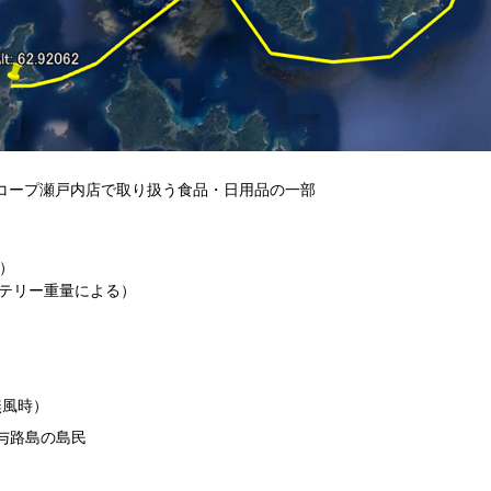
Aコープ瀬戸内店で取り扱う食品・日用品の一部
）
m）
ッテリー重量による）
）
無風時）
与路島の島民