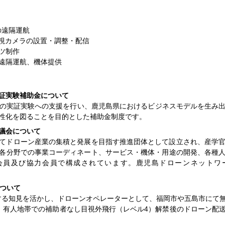
の遠隔運航
監視カメラの設置・調整・配信
ツ制作
遠隔運航、機体提供
証実験補助金について
の実証実験への支援を行い、鹿児島県におけるビジネスモデルを生み
性化を図ることを目的とした補助金制度です。
議会について
ドローン産業の集積と発展を目指す推進団体として設立され、産学官が
各分野での事業コーディネート、サービス・機体・用途の開発、各
会員及び協力会員で構成されています。鹿児島ドローンネットワ
について
関する知見を活かし、ドローンオペレーターとして、福岡市や五島市にて
、有人地帯での補助者なし目視外飛行（レベル4）解禁後のドローン配