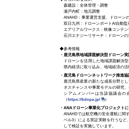
森建設：全体管理・調整
瀬戸内町：地元調整
ANAHD：事業運営支援、ドローン
双日九州：ドローンポートAI自動
エアリアルワークス：映像コンテン
石川エナジーリサーチ：ドローンの
◆参考情報
・鹿児島県地域課題解決型ドローン実
ドローンを活用した地域課題解決型
県内経済に取り込み、地域経済の活
・鹿児島ドローンネットワーク推進協
鹿児島県産業の新たな成長分野として
ネスチャンスや事業モデルの研究、
シアムメンバーは当該協議会の
（
https://kdnpa.jp/
）
・ANAドローン事業化プロジェクト
ANAHDでは航空機の安全運航に
ベル3）による実証実験を行うなど
して検証を実施しています。