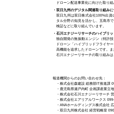
ドローン配送事業化に向けた取り組
・双日九州のデジタル関連取り組みに
双日九州は双日株式会社100%出
タル分野の知見を活かし、五島市で
検証などに取り組んでいます。
・石川エナジーリサーチのハイブリッ
独自開発の無振動エンジン（特許技
ドローン「ハイブリッドフライヤー
高機能を追求したドローンです。ま
石川エナジーリサーチの取り組みは
報道機関からのお問い合わせ先：
・株式会社森建設
総務部IT推進課
0
・鹿児島県瀬戸内町
企画課産業立
・株式会社石川エナジーリサーチ
・株式会社エアリアルワークス
099
・ANAホールディングス株式会社
・双日九州株式会社
経営戦略室
090