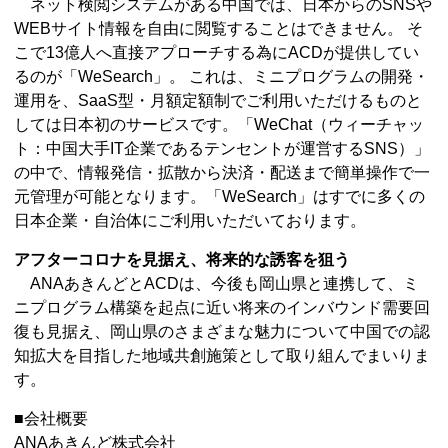
ネット検閲システムがある中国では、日本からのSNSや
WEBサイト情報を自由に閲覧することはできません。 そ
こで13億人へ直接アプローチする為にACDが提供してい
るのが「WeSearch」。 これは、ミニプログラムの開発・
運用を、SaaS型・月額定額制でご利用いただけるものと
しては日本初のサービスです。「WeChat（ウィーチャッ
ト：中国大手IT企業であるテンセントが運営するSNS）」
の中で、情報発信・拡散から決済・配送まで簡単操作で一
元管理が可能となります。「WeSearch」はすでに多くの
日本企業・自治体にご利用いただいております。
アフターコロナを見据え、将来的な誘客を狙う
ANAあきんどとACDは、今後も岡山県と連携して、ミ
ニプログラム構築を起点に近い将来のインバウンド需要回
復も見据え、岡山県のさまざまな魅力について中国での認
知拡大を目指した地域共創施策として取り組んでまいりま
す。
■会社概要
ANAあきんど株式会社