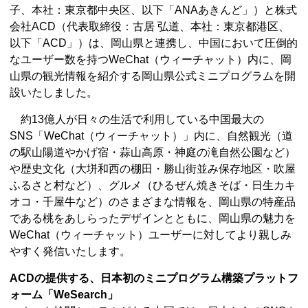
子、本社：東京都中央区、以下「ANAあきんど」）と株式
会社ACD（代表取締役：古居 弘道、本社：東京都港区、
以下「ACD」）は、岡山県と連携し、中国において圧倒的
なユーザー数を持つWeChat（ウィーチャット）内に、岡
山県の観光情報を紹介する岡山県公式ミニプログラムを開
設いたしました。
約13億人が日々の生活で利用している中国最大の
SNS「WeChat（ウィーチャット）」内に、自然観光（道
の駅山陽道やかげ宿・蒜山高原・神庭の滝自然公園など）
や歴史文化（大垪和西の棚田・勝山街並み保存地区・吹屋
ふるさと村など）、グルメ（ひるぜん焼きそば・日生カキ
オコ・千屋牛など）のさまざまな情報を、岡山県の特産品
である桃をあしらったデザインとともに、岡山県の魅力を
WeChat（ウィーチャット）ユーザーに対してより親しみ
やすく発信いたします。
ACDの提供する、日本初のミニプログラム構築プラットフ
ォーム「WeSearch」