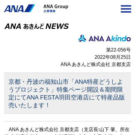
OP
第22-056号
2022年08月25日
ANA あきんど株式会社 京都支店
京都・丹波の福知山市「ANA特産どうしよ
うプロジェクト」
特集ページ開設＆
期間限
定にてANA FESTA羽田空港店にて特産品販
売いたします！
ANA あきんど株式会社 京都支店（支店⻑:山下 肇、所在