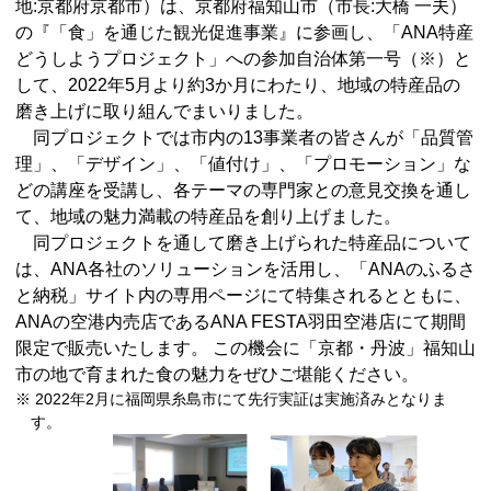
地:京都府京都市）は、京都府福知山市（市⻑:大橋 一夫）
の『「食」を通じた観光促進事業』に参画し、「ANA特産
どうしようプロジェクト」への参加自治体第一号（※）と
して、2022年5月より約3か月にわたり、地域の特産品の
磨き上げに取り組んでまいりました。
同プロジェクトでは市内の13事業者の皆さんが「品質管
理」、「デザイン」、「値付け」、「プロモーション」な
どの講座を受講し、各テーマの専門家との意見交換を通し
て、地域の魅力満載の特産品を創り上げました。
同プロジェクトを通して磨き上げられた特産品について
は、ANA各社のソリューションを活用し、「ANAのふるさ
と納税」サイト内の専用ページにて特集されるとともに、
ANAの空港内売店であるANA FESTA羽田空港店にて期間
限定で販売いたします。 この機会に「京都・丹波」福知山
市の地で育まれた食の魅力をぜひご堪能ください。
※ 2022年2月に福岡県糸島市にて先行実証は実施済みとなりま
す。