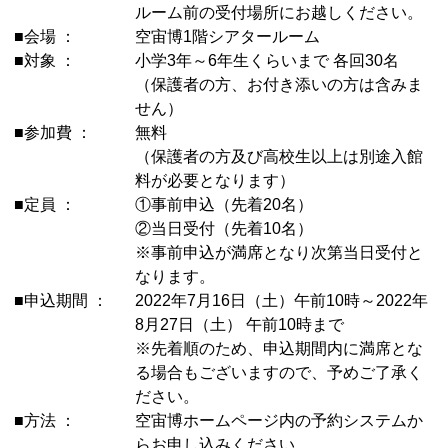
ルーム前の受付場所にお越しください。
■会場 ：
空宙博1階シアタールーム
■対象 ：
小学3年～6年生くらいまで 各回30名
（保護者の方、お付き添いの方は含みま
せん）
■参加費 ：
無料
（保護者の方及び高校生以上は別途入館
料が必要となります）
■定員 ：
①事前申込（先着20名）
②当日受付（先着10名）
※事前申込が満席となり次第当日受付と
なります。
■申込期間 ：
2022年7月16日（土）午前10時～2022年
8月27日（土） 午前10時まで
※先着順のため、申込期間内に満席とな
る場合もございますので、予めご了承く
ださい。
■方法 ：
空宙博ホームページ内の予約システムか
らお申し込みください。