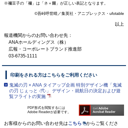
※禰豆子の「禰」は「ネ＋爾」が正しい表記となります。
©吾峠呼世晴／集英社・アニプレックス・ufotable
以上
報道機関からのお問い合わせ先：
ANAホールディングス（株）
広報・コーポレートブランド推進部
03-6735-1111
印刷をされる方はこちらをご利用ください
鬼滅の刃 × ANA タイアップ企画 特別デザイン機「鬼滅
の刃 じぇっと -弐-」 デザイン・就航日の決定および遊
覧フライトの実施
PDF形式を閲覧するには
Adobe Readerが必要です。
お客様からのお問い合わせ先は
こちら
からご覧くださ