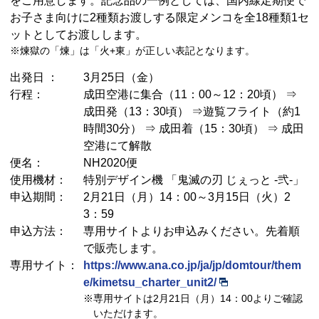
をご用意します。記念品の一例としては、国内線定期便で
お子さま向けに2種類お渡しする限定メンコを全18種類1セ
ットとしてお渡しします。
※煉獄の「煉」は「火+東」が正しい表記となります。
出発日 ：
3月25日（金）
行程：
成田空港に集合（11：00～12：20頃） ⇒
成田発（13：30頃） ⇒遊覧フライト（約1
時間30分） ⇒ 成田着（15：30頃） ⇒ 成田
空港にて解散
便名：
NH2020便
使用機材：
特別デザイン機 「鬼滅の刃 じぇっと -弐-」
申込期間：
2月21日（月）14：00～3月15日（火）2
3：59
申込方法：
専用サイトよりお申込みください。先着順
で販売します。
専用サイト：
https://www.ana.co.jp/ja/jp/domtour/them
e/kimetsu_charter_unit2/
※専用サイトは2月21日（月）14：00よりご確認
いただけます。