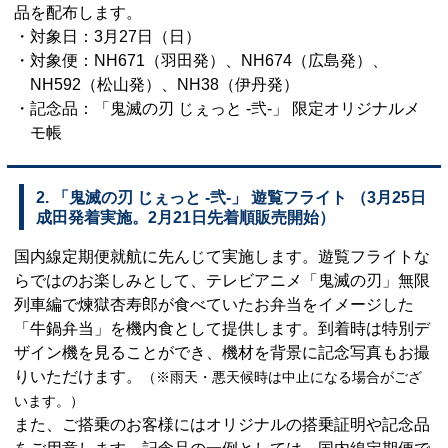
品を配布します。
・対象日：3月27日（日）
・対象便：NH671（羽田発）、NH674（広島発）、
NH592（松山発）、NH38（伊丹発）
・記念品：「鬼滅の刃 じぇっと -弐-」 限定オリジナルメ
モ帳
2. 「鬼滅の刃 じぇっと -弐-」 遊覧フライト （3月25日
成田発着実施。2月21日先着順販売開始）
国内線定期便就航に先んじて実施します。遊覧フライトな
らではのお楽しみとして、テレビアニメ「鬼滅の刃」無限
列車編で煉獄杏寿郎が食べていたお弁当をイメージした
「牛鍋弁当」を機内食として提供します。到着時は特別デ
ザイン機を見ることができ、機材を背景に記念写真もお撮
りいただけます。
（※雨天・悪天候時は中止になる場合がござ
います。）
また、ご搭乗のお客様にはオリジナルの搭乗証明や記念品