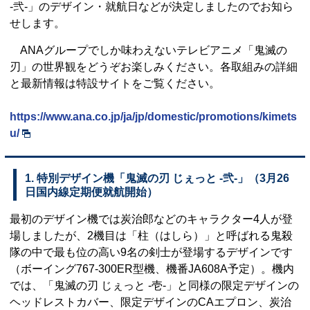
-弐-」のデザイン・就航日などが決定しましたのでお知ら
せします。
ANAグループでしか味わえないテレビアニメ「鬼滅の
刃」の世界観をどうぞお楽しみください。各取組みの詳細
と最新情報は特設サイトをご覧ください。
https://www.ana.co.jp/ja/jp/domestic/promotions/kimets
u/
1. 特別デザイン機「鬼滅の刃 じぇっと -弐-」（3月26
日国内線定期便就航開始）
最初のデザイン機では炭治郎などのキャラクター4人が登
場しましたが、2機目は「柱（はしら）」と呼ばれる鬼殺
隊の中で最も位の高い9名の剣士が登場するデザインです
（ボーイング767-300ER型機、機番JA608A予定）。機内
では、「鬼滅の刃 じぇっと -壱-」と同様の限定デザインの
ヘッドレストカバー、限定デザインのCAエプロン、炭治