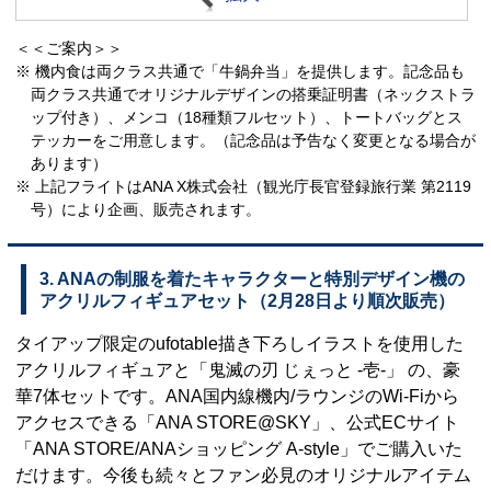
＜＜ご案内＞＞
※ 機内食は両クラス共通で「牛鍋弁当」を提供します。記念品も
両クラス共通でオリジナルデザインの搭乗証明書（ネックストラ
ップ付き）、メンコ（18種類フルセット）、トートバッグとス
テッカーをご用意します。（記念品は予告なく変更となる場合が
あります）
※ 上記フライトはANA X株式会社（観光庁長官登録旅行業 第2119
号）により企画、販売されます。
3. ANAの制服を着たキャラクターと特別デザイン機の
アクリルフィギュアセット（2月28日より順次販売）
タイアップ限定のufotable描き下ろしイラストを使用した
アクリルフィギュアと「鬼滅の刃 じぇっと -壱-」 の、豪
華7体セットです。ANA国内線機内/ラウンジのWi-Fiから
アクセスできる「ANA STORE@SKY」、公式ECサイト
「ANA STORE/ANAショッピング A-style」でご購入いた
だけます。今後も続々とファン必見のオリジナルアイテム