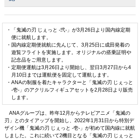
・「鬼滅の刃 じぇっと -弐-」が3月26日より国内線定期
便に就航します。
・国内線定期便就航に先んじて、3月25日に成田発着の
遊覧フライトを実施します。オリジナルの搭乗証明や
記念品をご用意します。
・定期便運航は3月26日より開始し、翌日3月27日から4
月10日までは運航便を固定して運航します。
・ANAの制服を着たキャラクターと「鬼滅の刃 じぇっと
-壱-」のアクリルフィギュアセットを2月28日より販売
します。
ANAグループは、昨年12月からテレビアニメ「鬼滅の
刃」とのタイアップを開始し、2022年1月31日から特別デ
ザイン機「鬼滅の刃 じぇっと -壱-」が初めて国内線に就航
しました。これに続いて2機目となる「鬼滅の刃 じぇっと