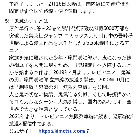
で終了しました。2月16日以降は、国内線にて運航便を
固定せず全国の路線・便で運航します。
※「鬼滅の刃」とは
原作単行本1巻～23巻で累計発行部数が1億5000万部を
突破した集英社ジャンプ コミックスより刊行中の吾峠呼
世晴による漫画作品を原作としたufotable制作によるア
ニメ。
家族を鬼に殺された少年・竈門炭治郎が、鬼になった妹
の禰豆子を人間に戻すため、《鬼殺隊》へ入隊すること
から始まる本作は、2019年4月よりテレビアニメ「鬼滅
の刃」竈門炭治郎 立志編の放送を開始、2020年10月に
は『劇場版「鬼滅の刃」無限列車編』を公開。
人と鬼の切ない物語、鬼気迫る剣戟、そして時折描かれ
るコミカルなシーンも人気を博し、国内のみならず、全
世界で大きな話題となっている。
2021年より、テレビアニメ無限列車編に続き、遊郭編が
放送&配信中である。
公式サイト：
https://kimetsu.com/