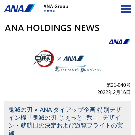
OP
第21-040号
2022年2月16日
鬼滅の刃 × ANA タイアップ企画
特別デザ
イン機「鬼滅の刃 じぇっと -弐-」
デザイ
ン・就航日の決定および遊覧フライトの実
施