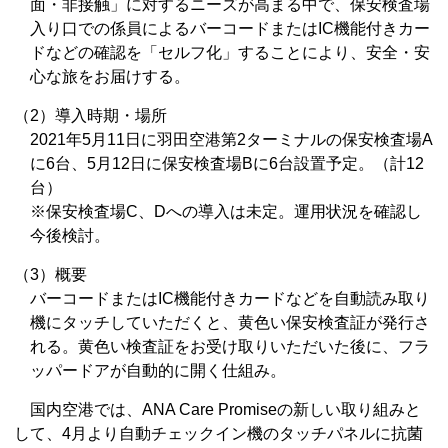
面・非接触」に対するニーズが高まる中で、保安検査場
入り口での係員によるバーコードまたはIC機能付きカー
ドなどの確認を「セルフ化」することにより、安全・安
心な旅をお届けする。
（2）導入時期・場所
2021年5月11日に羽田空港第2ターミナルの保安検査場A
に6台、5月12日に保安検査場Bに6台設置予定。（計12
台）
※保安検査場C、Dへの導入は未定。運用状況を確認し
今後検討。
（3）概要
バーコードまたはIC機能付きカードなどを自動読み取り
機にタッチしていただくと、黄色い保安検査証が発行さ
れる。黄色い検査証をお受け取りいただいた後に、フラ
ッパードアが自動的に開く仕組み。
国内空港では、ANA Care Promiseの新しい取り組みと
して、4月より自動チェックイン機のタッチパネルに抗菌