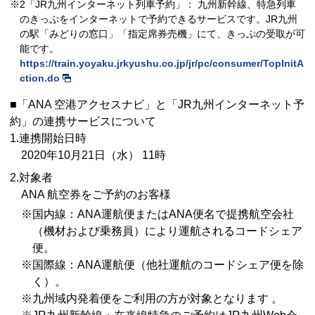
※2「JR九州インターネット列車予約」： 九州新幹線、特急列車
のきっぷをインターネットで予約できるサービスです。JR九州
の駅「みどりの窓口」「指定席券売機」にて、きっぷの受取が可
能です。
https://train.yoyaku.jrkyushu.co.jp/jr/pc/consumer/TopInitA
ction.do
■「ANA 空港アクセスナビ」と「JR九州インターネット予
約」の連携サービスについて
1.連携開始日時
2020年10月21日（水） 11時
2.対象者
ANA 航空券をご予約のお客様
※国内線：ANA運航便またはANA便名で提携航空会社
（機材および乗務員）により運航されるコードシェア
便。
※国際線：ANA運航便（他社運航のコードシェア便を除
く）。
※九州域内発着便をご利用の方が対象となります 。