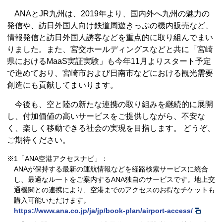
ANAとJR九州は、2019年より、国内外へ九州の魅力の
発信や、訪日外国人向け鉄道周遊きっぷの機内販売など、
情報発信と訪日外国人誘客などを重点的に取り組んでまい
りました。また、宮交ホールディングスなどと共に「宮崎
県におけるMaaS実証実験」も今年11月よりスタート予定
で進めており、宮崎市および日南市などにおける観光需要
創造にも貢献してまいります。
今後も、空と陸の新たな連携の取り組みを継続的に展開
し、付加価値の高いサービスをご提供しながら、不安な
く、楽しく移動できる社会の実現を目指します。 どうぞ、
ご期待ください。
※1「ANA空港アクセスナビ」：
ANAが保持する最新の運航情報などを経路検索サービスに統合
し、最適なルートをご案内するANA独自のサービスです。地上交
通機関との連携により、空港までのアクセスのお得なチケットも
購入可能いただけます。
https://www.ana.co.jp/ja/jp/book-plan/airport-access/