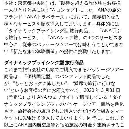
本社：東京都中央区）は、“期待を超える旅体験をお客様
一人ひとりと共に紡ぐ”をコンセプトにした、ANAの旅の
ブランド「ANAトラベラーズ」において、業界初となる
様々なサービスを順次導入してまいります。具体的には
「ダイナミックプライシング型 旅行商品」、「ANA手ぶ
ら旅行サービス」、「ANAシェア旅」の3つのサービスを
中心に、従来のパッケージツアーでは味わうことができな
い「新たな旅の体験価値」の提供に挑戦いたします。
ダイナミックプライシング型 旅行商品
これまで旅行会社の店頭でご購入できるパッケージツアー
商品は、「価格固定型」のパンフレット商品でした
が、”もっとおトクに旅したい”、 “満席で旅行に行けな
い”というお客様の声にお応えすべく、2020 年 3 月31 日
（予定*1）より ANA ウェブサイトで販売している「ダイ
ナミックプライシング型」のパッケージツアー商品を進化
させ、旅行会社の店頭でもご購入いただける仕組みをマー
ケットに先駆けて導入してまいります。同時に、これまで
以上にANA国内航空運賃と宿泊施設の料金を連動させるこ