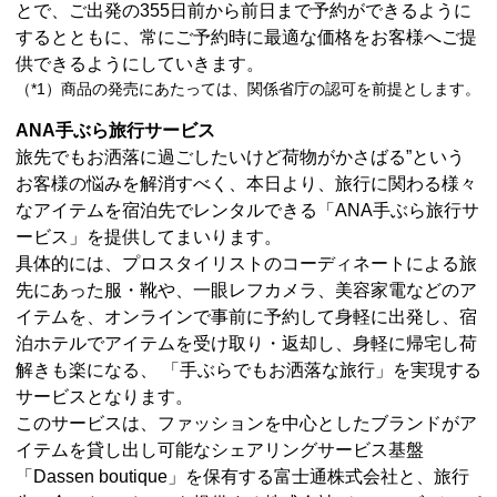
とで、ご出発の355日前から前日まで予約ができるように
するとともに、常にご予約時に最適な価格をお客様へご提
供できるようにしていきます。
（*1）商品の発売にあたっては、関係省庁の認可を前提とします。
ANA手ぶら旅行サービス
旅先でもお洒落に過ごしたいけど荷物がかさばる”という
お客様の悩みを解消すべく、本日より、旅行に関わる様々
なアイテムを宿泊先でレンタルできる「ANA手ぶら旅行サ
ービス」を提供してまいります。
具体的には、プロスタイリストのコーディネートによる旅
先にあった服・靴や、一眼レフカメラ、美容家電などのア
イテムを、オンラインで事前に予約して身軽に出発し、宿
泊ホテルでアイテムを受け取り・返却し、身軽に帰宅し荷
解きも楽になる、 「手ぶらでもお洒落な旅行」を実現する
サービスとなります。
このサービスは、ファッションを中心としたブランドがア
イテムを貸し出し可能なシェアリングサービス基盤
「Dassen boutique」を保有する富士通株式会社と、旅行