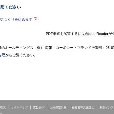
利用ください
る街づくりを始めます
PDF形式を閲覧するには
Adobe Reade
ANAホールディングス（株）
広報・コーポレートブランド推進部：
03-6
ら
からご覧ください。
環境
サイトマップ
広告媒体
国民保護計画
被害者等支援計画
新型インフ
d.