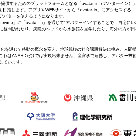
供するためのプラットフォームとなる「avatar-in（アバターイン）」
を目指します。アプリやWEBサイトから「avatar-in」にアクセスする
アバターを使えるようになります。
me」に「avatar-in」を通じて“アバターイン”することで、自宅
に昼間訪れたり、病院のベッドから水族館を見学したり、海外の方が日
ラ化を通じて移動の概念を変え、地球規模の社会課題解決に挑み、人間
これはANAHDだけでは実現出来ません。産官学で連携し、アバター技
しています。