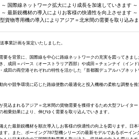
～ 国際線ネットワーク拡大により成長を加速していきます ～
～ 最新鋭機材の導入によりお客様の快適性を向上させます ～
大型貨物専用機の導入によりアジア＝北米間の需要を取り込みま
輸送事業計画を策定いたしました。
を背景に、国際線を中心に路線ネットワークの充実を図ってきました。20
づき、成田＝パース（オーストラリア西部）や成田＝チェンナイ（イン
・成田の両空港それぞれの特性を活かした『首都圏デュアルハブネット
動向や競争環境に応じた路線便数の最適化と投入機種の柔軟な調整を推
見込まれるアジア＝北米間の貨物需要を獲得するため大型フレイター・
の相乗効果により、伸びゆく需要を取り込んでいきます。
えた最新鋭機材を順次導入しお客様の快適性の向上を図ります。日本初
す。また、ボーイング787型機シリーズの最新モデルであるボーイング7
ともに日本経由の三国間流動需要を取り込み、収益性の向上を図ります