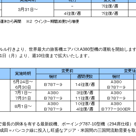
ノルル行きより、世界最大の旅客機エアバスA380型機の運航を開始します
1日（月）より、週10往復まで拡大いたします。
長の胴体を有する最新鋭機、ボーイング787-10型機（294席仕様）を
、成田＝バンコク線に投入し旺盛なアジア・米国間の三国間流動需要を