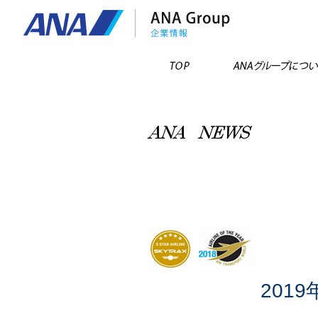
TOP
201