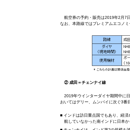
航空券の予約・販売は2019年2月7
なお、本路線ではプレミアムエコノミ
② 成田＝チェンナイ線
2019年ウインターダイヤ期間中に
おいてはデリー、ムンバイに次ぐ3番
■ インドは訪日重点国でもあり、経
航していなかった南インドに日本か
■ チェンナイは、インド第2の規模