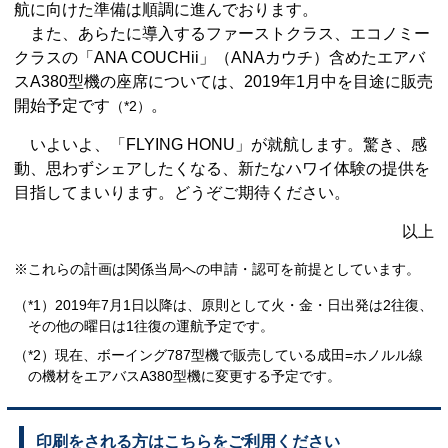
航に向けた準備は順調に進んでおります。
また、あらたに導入するファーストクラス、エコノミー
クラスの「ANA COUCHii」（ANAカウチ）含めたエアバ
スA380型機の座席については、2019年1月中を目途に販売
開始予定です
。
（*2）
いよいよ、「FLYING HONU」が就航します。驚き、感
動、思わずシェアしたくなる、新たなハワイ体験の提供を
目指してまいります。どうぞご期待ください。
以上
※これらの計画は関係当局への申請・認可を前提としています。
（*1）2019年7月1日以降は、原則として火・金・日出発は2往復、
その他の曜日は1往復の運航予定です。
（*2）現在、ボーイング787型機で販売している成田=ホノルル線
の機材をエアバスA380型機に変更する予定です。
印刷をされる方はこちらをご利用ください