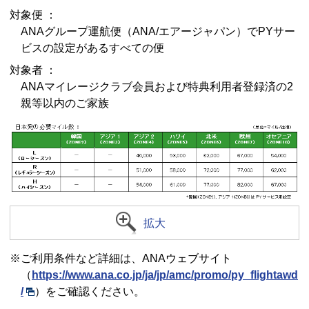
対象便 ：
ANAグループ運航便（ANA/エアージャパン）でPYサー
ビスの設定があるすべての便
対象者 ：
ANAマイレージクラブ会員および特典利用者登録済の2
親等以内のご家族
拡大
※ご利用条件など詳細は、ANAウェブサイト
（
https://www.ana.co.jp/ja/jp/amc/promo/py_flightawd
/
）をご確認ください。