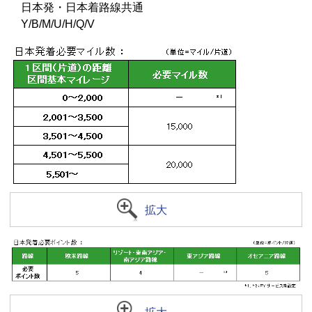
日本発・日本着路線共通
Y/B/M/U/H/Q/V
拡大