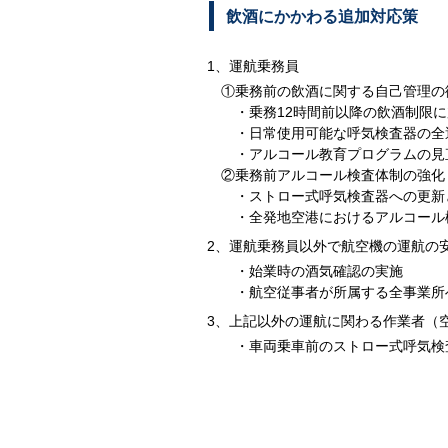
飲酒にかかわる追加対応策
1、運航乗務員
①乗務前の飲酒に関する自己管理の
・乗務12時間前以降の飲酒制限
・日常使用可能な呼気検査器の全
・アルコール教育プログラムの見
②乗務前アルコール検査体制の強化
・ストロー式呼気検査器への更新
・全発地空港におけるアルコール
2、運航乗務員以外で航空機の運航の
・始業時の酒気確認の実施
・航空従事者が所属する全事業所
3、上記以外の運航に関わる作業者（
・車両乗車前のストロー式呼気検査