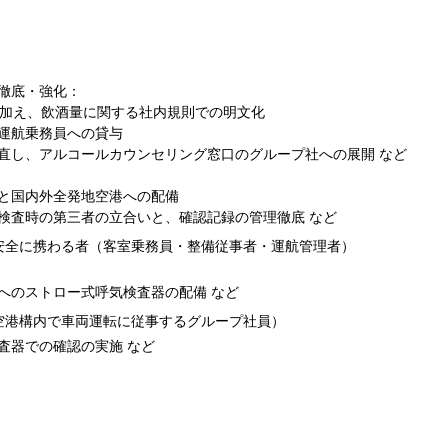
徹底・強化：
に加え、飲酒量に関する社内規則での明文化
運航乗務員への貸与
直し、アルコールカウンセリング窓口のグループ社への展開 など
と国内外全発地空港への配備
検査時の第三者の立合いと、確認記録の管理徹底 など
安全に携わる者（客室乗務員・整備従事者・運航管理者）
へのストロー式呼気検査器の配備 など
空港構内で車両運転に従事するグループ社員）
器での確認の実施 など