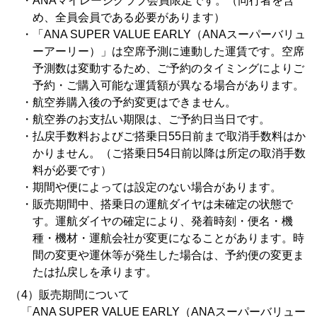
・ANAマイレージクラブ会員限定です。（同行者を含
め、全員会員である必要があります）
・「ANA SUPER VALUE EARLY（ANAスーパーバリュ
ーアーリー）」は空席予測に連動した運賃です。空席
予測数は変動するため、ご予約のタイミングによりご
予約・ご購入可能な運賃額が異なる場合があります。
・航空券購入後の予約変更はできません。
・航空券のお支払い期限は、ご予約日当日です。
・払戻手数料およびご搭乗日55日前まで取消手数料はか
かりません。
（ご搭乗日54日前以降は所定の取消手数
料が必要です）
・期間や便によっては設定のない場合があります。
・販売期間中、搭乗日の運航ダイヤは未確定の状態で
す。運航ダイヤの確定により、発着
時刻・便名・機
種・機材・運航会社が変更になることがあります。時
間の変更や運休等が発生した場合は、予約便の変更ま
たは払戻しを承ります。
（4）販売期間について
「ANA SUPER VALUE EARLY（ANAスーパーバリュー