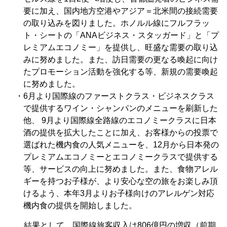
要に加え、国内地方空港やアジア＝北米間の接続需要
の取り込みを図りました。ホノルル線にフルフラッ
ト・シートの「ANAビジネス・スタッガード」と「プ
レミアムエコノミー」を提供し、旺盛な需要の取り込
みに努めました。また、訪日需要の更なる喚起に向け
たプロモーション活動を強化する等、新規の需要喚起
に努めました。
・6月より国際線のファーストクラス・ビジネスクラス
で提供するワイン・シャンパンのメニューを刷新した
他、 9月より国際線全路線のエコノミークラスに日本
酒の提供を拡大したことに加え、お客様からの投票で
選ばれた機内食の人気メニューを、12月から日本発の
プレミアムエコノミーとエコノミークラスで提供する
等、サービスの向上に努めました。また、食物アレル
ギーを持つお子様が、より安心な空の旅をお楽しみ頂
けるよう、本年3月よりお子様向けのアレルゲン対応
機内食の提供を開始しました。
結果として、国際線旅客収入は806億円の増収（前期