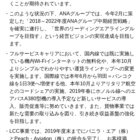
くことが期待されています。
・このような状況の下、ANAグループでは、今年2月に策
定した「2018～2022年度ANAグループ中期経営戦略」
を確実に遂行し、「世界のリーディングエアライングル
ープを目指す」という経営ビジョンの実現達成を目指し
ます。
・フルサービスキャリアにおいて、国内線では既に実施し
ている機内Wi-Fiインターネットの無料化や、本年10月
よりシンプルでわかりやすい運賃ラインナップへの変更
を実施します。国際線では本年6月から羽田＝バンコク
線を1日3便へ増便する他、本年10月よりアリタリア航空
とのコードシェアの実施、2019年春にホノルル線へのエ
アバスA380型機の導入予定など新しいサービスの導
入、販売促進等に努めていきます。また、貨物事業では
新たな需要の取り込みを図り、引き続き収益基盤の強化
を目指します。
・LCC事業では、2019年度末までにバニラ・エア（株）
とPeach・Aviation（株）の統合を完了し、お客様満