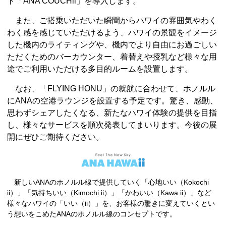
ト「ANA COUCHii」を導入します。
また、ご搭乗いただいた瞬間からハワイの雰囲気やわく
わく感を感じていただけるよう、ハワイの景観をイメージ
した機内のライティングや、機内でより自由にお過ごしい
ただくためのバーカウンター、着替えや授乳など様々な用
途でご利用いただける多目的ルームを設置します。
なお、「FLYING HONU」の就航に合わせて、ホノルル
にANAの空港ラウンジを設置する予定です。驚き、感動、
思わずシェアしたくなる、新たなハワイ体験の提供を目指
し、様々なサービスを順次発表してまいります。今後の展
開にぜひご期待ください。
新しいANAのホノルル線で提供していく「心地いい（Kokochi
ii）」「気持ちいい（Kimochi ii）」「かわいい（Kawa ii）」など
様々なハワイの「いい（ii）」を、お客様の驚きに変えていくとい
う想いをこめたANAのホノルル線のコンセプトです。