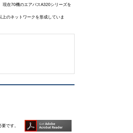
、現在70機のエアバスA320シリーズを
以上のネットワークを形成していま
】
rが必要です。